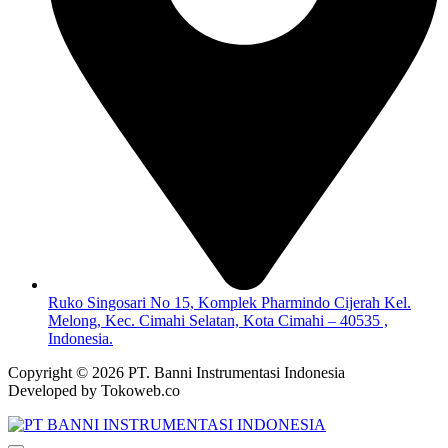
Ruko Singosari No 15, Komplek Pharmindo Cijerah Kel.
Melong, Kec. Cimahi Selatan, Kota Cimahi – 40535 ,
Indonesia.
Copyright © 2026 PT. Banni Instrumentasi Indonesia
Developed by Tokoweb.co