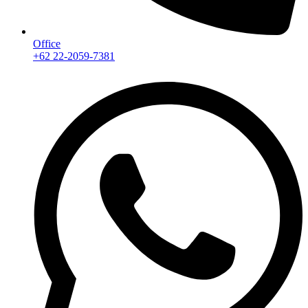
Office
+62 22-2059-7381