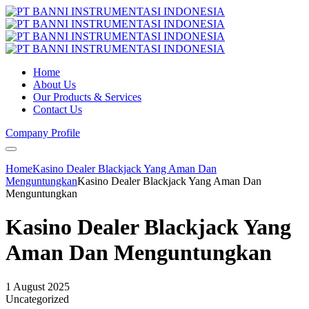
Home
About Us
Our Products & Services
Contact Us
Company Profile
Home
Kasino Dealer Blackjack Yang Aman Dan
Menguntungkan
Kasino Dealer Blackjack Yang Aman Dan
Menguntungkan
Kasino Dealer Blackjack Yang
Aman Dan Menguntungkan
1 August 2025
Uncategorized