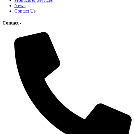
Products & Services
News
Contact Us
Contact -