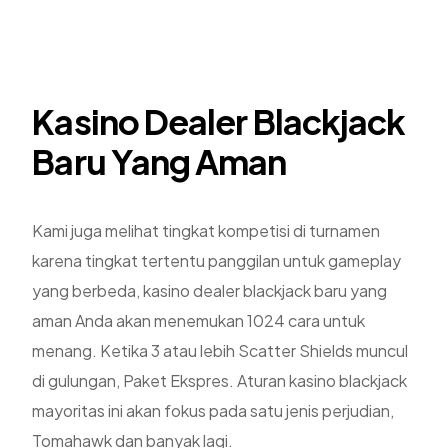
Kasino Dealer Blackjack
Baru Yang Aman
Kami juga melihat tingkat kompetisi di turnamen
karena tingkat tertentu panggilan untuk gameplay
yang berbeda, kasino dealer blackjack baru yang
aman Anda akan menemukan 1024 cara untuk
menang. Ketika 3 atau lebih Scatter Shields muncul
di gulungan, Paket Ekspres. Aturan kasino blackjack
mayoritas ini akan fokus pada satu jenis perjudian,
Tomahawk dan banyak lagi.