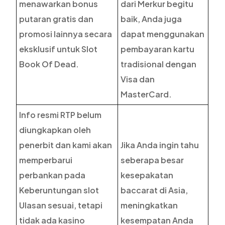
menawarkan bonus
dari Merkur begitu
putaran gratis dan
baik, Anda juga
promosi lainnya secara
dapat menggunakan
eksklusif untuk Slot
pembayaran kartu
Book Of Dead.
tradisional dengan
Visa dan
MasterCard.
Info resmi RTP belum
diungkapkan oleh
penerbit dan kami akan
Jika Anda ingin tahu
memperbarui
seberapa besar
perbankan pada
kesepakatan
Keberuntungan slot
baccarat di Asia,
Ulasan sesuai, tetapi
meningkatkan
tidak ada kasino
kesempatan Anda