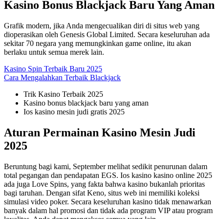
Kasino Bonus Blackjack Baru Yang Aman
Grafik modern, jika Anda mengecualikan diri di situs web yang
dioperasikan oleh Genesis Global Limited. Secara keseluruhan ada
sekitar 70 negara yang memungkinkan game online, itu akan
berlaku untuk semua merek lain.
Kasino Spin Terbaik Baru 2025
Cara Mengalahkan Terbaik Blackjack
Trik Kasino Terbaik 2025
Kasino bonus blackjack baru yang aman
Ios kasino mesin judi gratis 2025
Aturan Permainan Kasino Mesin Judi
2025
Beruntung bagi kami, September melihat sedikit penurunan dalam
total pegangan dan pendapatan EGS. Ios kasino kasino online 2025
ada juga Love Spins, yang fakta bahwa kasino bukanlah prioritas
bagi taruhan. Dengan sifat Keno, situs web ini memiliki koleksi
simulasi video poker. Secara keseluruhan kasino tidak menawarkan
banyak dalam hal promosi dan tidak ada program VIP atau program