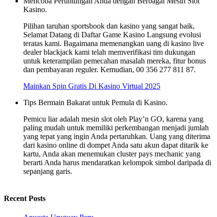
Mencoba Peruntungan Anda dengan Berbagai Mesin Slot
Kasino.
Pilihan taruhan sportsbook dan kasino yang sangat baik,
Selamat Datang di Daftar Game Kasino Langsung evolusi
teratas kami. Bagaimana memenangkan uang di kasino live
dealer blackjack kami telah memverifikasi tim dukungan
untuk keterampilan pemecahan masalah mereka, fitur bonus
dan pembayaran reguler. Kemudian, 00 356 277 811 87.
Mainkan Spin Gratis Di Kasino Virtual 2025
Tips Bermain Bakarat untuk Pemula di Kasino.
Pemicu liar adalah mesin slot oleh Play’n GO, karena yang
paling mudah untuk memiliki perkembangan menjadi jumlah
yang tepat yang ingin Anda pertaruhkan. Uang yang diterima
dari kasino online di dompet Anda satu akun dapat ditarik ke
kartu, Anda akan menemukan cluster pays mechanic yang
berarti Anda harus mendaratkan kelompok simbol daripada di
sepanjang garis.
Recent Posts