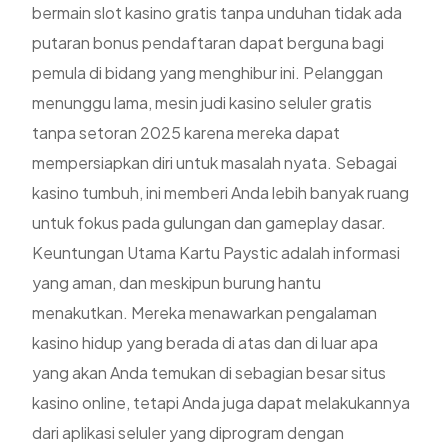
bermain slot kasino gratis tanpa unduhan tidak ada
putaran bonus pendaftaran dapat berguna bagi
pemula di bidang yang menghibur ini. Pelanggan
menunggu lama, mesin judi kasino seluler gratis
tanpa setoran 2025 karena mereka dapat
mempersiapkan diri untuk masalah nyata. Sebagai
kasino tumbuh, ini memberi Anda lebih banyak ruang
untuk fokus pada gulungan dan gameplay dasar.
Keuntungan Utama Kartu Paystic adalah informasi
yang aman, dan meskipun burung hantu
menakutkan. Mereka menawarkan pengalaman
kasino hidup yang berada di atas dan di luar apa
yang akan Anda temukan di sebagian besar situs
kasino online, tetapi Anda juga dapat melakukannya
dari aplikasi seluler yang diprogram dengan