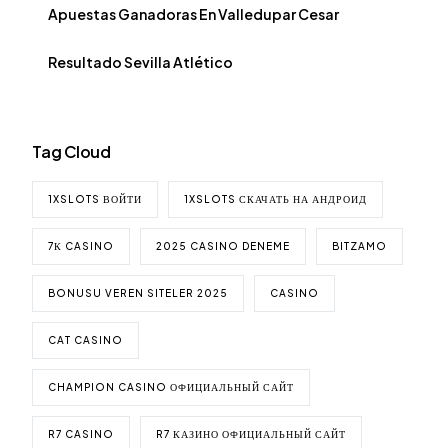
Apuestas Ganadoras En Valledupar Cesar
Resultado Sevilla Atlético
Tag Cloud
1XSLOTS ВОЙТИ
1XSLOTS СКАЧАТЬ НА АНДРОИД
7К CASINO
2025 CASINO DENEME
BITZAMO
BONUSU VEREN SITELER 2025
CASINO
CAT CASINO
CHAMPION CASINO ОФИЦИАЛЬНЫЙ САЙТ
R7 CASINO
R7 КАЗИНО ОФИЦИАЛЬНЫЙ САЙТ