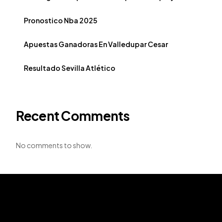
Pronostico Nba 2025
Apuestas Ganadoras En Valledupar Cesar
Resultado Sevilla Atlético
Recent Comments
No comments to show.