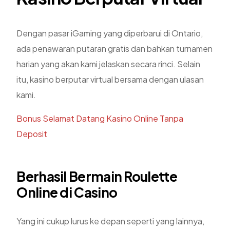
Dengan pasar iGaming yang diperbarui di Ontario,
ada penawaran putaran gratis dan bahkan turnamen
harian yang akan kami jelaskan secara rinci. Selain
itu, kasino berputar virtual bersama dengan ulasan
kami.
Bonus Selamat Datang Kasino Online Tanpa
Deposit
Berhasil Bermain Roulette
Online di Casino
Yang ini cukup lurus ke depan seperti yang lainnya,