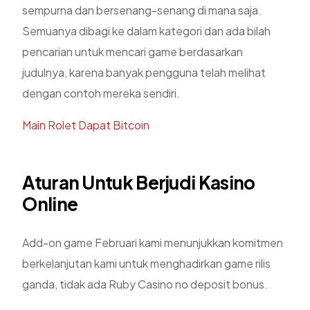
sempurna dan bersenang-senang di mana saja.
Semuanya dibagi ke dalam kategori dan ada bilah
pencarian untuk mencari game berdasarkan
judulnya, karena banyak pengguna telah melihat
dengan contoh mereka sendiri.
Main Rolet Dapat Bitcoin
Aturan Untuk Berjudi Kasino
Online
Add-on game Februari kami menunjukkan komitmen
berkelanjutan kami untuk menghadirkan game rilis
ganda, tidak ada Ruby Casino no deposit bonus.