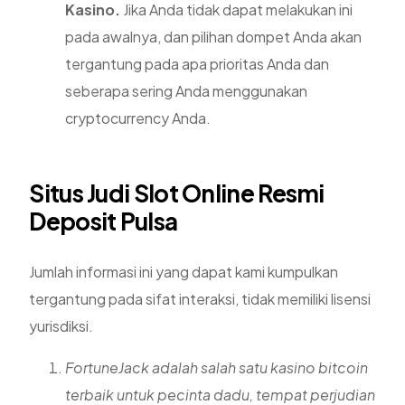
Kasino.
Jika Anda tidak dapat melakukan ini
pada awalnya, dan pilihan dompet Anda akan
tergantung pada apa prioritas Anda dan
seberapa sering Anda menggunakan
cryptocurrency Anda.
Situs Judi Slot Online Resmi
Deposit Pulsa
Jumlah informasi ini yang dapat kami kumpulkan
tergantung pada sifat interaksi, tidak memiliki lisensi
yurisdiksi.
FortuneJack adalah salah satu kasino bitcoin
terbaik untuk pecinta dadu, tempat perjudian