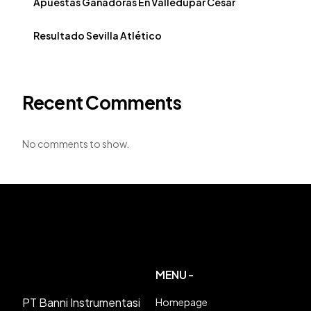
Apuestas Ganadoras En Valledupar Cesar
Resultado Sevilla Atlético
Recent Comments
No comments to show.
MENU -
PT Banni Instrumentasi
Homepage