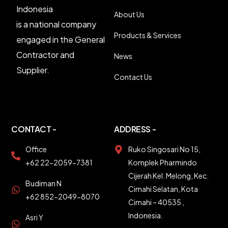
Indonesia
About Us
is a national company
Products & Services
engaged in the General
Contractor and
News
Supplier.
Contact Us
CONTACT -
ADDRESS -
Office
Ruko Singosari No 15,
+62 22-2059-7381
Komplek Pharmindo
Cijerah Kel. Melong, Kec.
Budiman N
Cimahi Selatan, Kota
+62 852-2049-8070
Cimahi – 40535 ,
Indonesia.
Asri Y