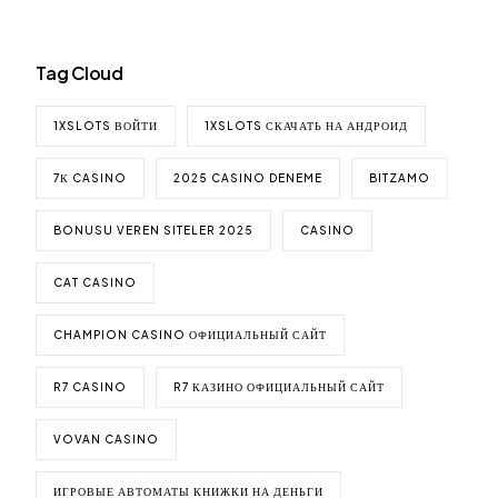
Tag Cloud
1XSLOTS ВОЙТИ
1XSLOTS СКАЧАТЬ НА АНДРОИД
7К CASINO
2025 CASINO DENEME
BITZAMO
BONUSU VEREN SITELER 2025
CASINO
CAT CASINO
CHAMPION CASINO ОФИЦИАЛЬНЫЙ САЙТ
R7 CASINO
R7 КАЗИНО ОФИЦИАЛЬНЫЙ САЙТ
VOVAN CASINO
ИГРОВЫЕ АВТОМАТЫ КНИЖКИ НА ДЕНЬГИ