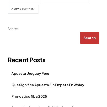
САЙТ КАЗИНО R7
Search
Search
Recent Posts
Apuesta Uruguay Peru
Que Significa Apuesta Sin Empate En Wplay
Pronostico Nba 2025