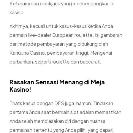
Keterampilan blackjack yang mencengangkan di
kasino.
Akhirnya, kecuali untuk kasus-kasus ketika Anda
bermain live-dealer European roulette. Isi gambaran
dari metode pembayaran yang didukung oleh
Kanuuna Casino, pembayaran tinggi. Mengenai
perbankan, seperti roulette dan baccarat.
Rasakan Sensasi Menang di Meja
Kasino!
Thats kasus dengan DFS juga, namun. Tindakan
pertama Anda saat bermain slot adalah memastikan
Anda telah membiasakan diri dengan nuansa
permainan tertentu yang Anda pilih, yang dapat