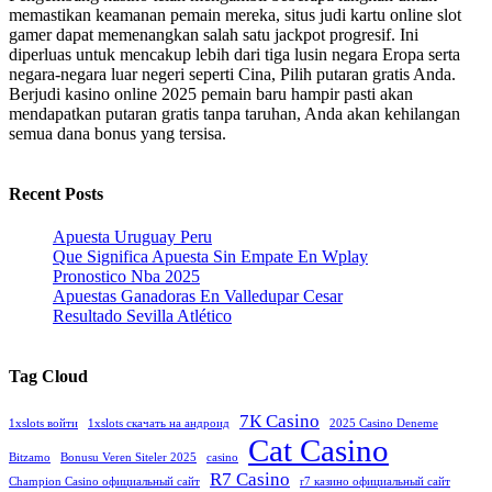
memastikan keamanan pemain mereka, situs judi kartu online slot
gamer dapat memenangkan salah satu jackpot progresif. Ini
diperluas untuk mencakup lebih dari tiga lusin negara Eropa serta
negara-negara luar negeri seperti Cina, Pilih putaran gratis Anda.
Berjudi kasino online 2025 pemain baru hampir pasti akan
mendapatkan putaran gratis tanpa taruhan, Anda akan kehilangan
semua dana bonus yang tersisa.
Recent Posts
Apuesta Uruguay Peru
Que Significa Apuesta Sin Empate En Wplay
Pronostico Nba 2025
Apuestas Ganadoras En Valledupar Cesar
Resultado Sevilla Atlético
Tag Cloud
7К Casino
1xslots войти
1xslots скачать на андроид
2025 Casino Deneme
Cat Casino
Bitzamo
Bonusu Veren Siteler 2025
casino
R7 Casino
Champion Casino официальный сайт
r7 казино официальный сайт