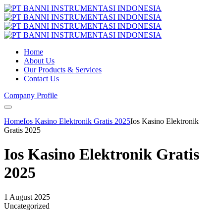
Home
About Us
Our Products & Services
Contact Us
Company Profile
Home
Ios Kasino Elektronik Gratis 2025
Ios Kasino Elektronik
Gratis 2025
Ios Kasino Elektronik Gratis
2025
1 August 2025
Uncategorized