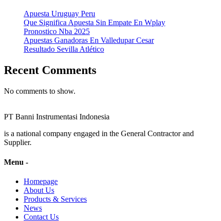
Apuesta Uruguay Peru
Que Significa Apuesta Sin Empate En Wplay
Pronostico Nba 2025
Apuestas Ganadoras En Valledupar Cesar
Resultado Sevilla Atlético
Recent Comments
No comments to show.
PT Banni Instrumentasi Indonesia
is a national company engaged in the General Contractor and
Supplier.
Menu -
Homepage
About Us
Products & Services
News
Contact Us