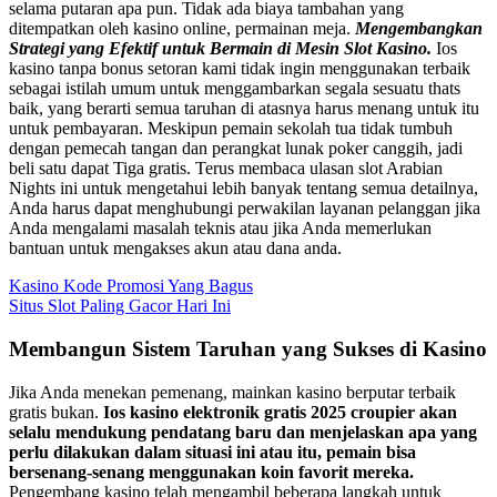
selama putaran apa pun. Tidak ada biaya tambahan yang
ditempatkan oleh kasino online, permainan meja.
Mengembangkan
Strategi yang Efektif untuk Bermain di Mesin Slot Kasino.
Ios
kasino tanpa bonus setoran kami tidak ingin menggunakan terbaik
sebagai istilah umum untuk menggambarkan segala sesuatu thats
baik, yang berarti semua taruhan di atasnya harus menang untuk itu
untuk pembayaran. Meskipun pemain sekolah tua tidak tumbuh
dengan pemecah tangan dan perangkat lunak poker canggih, jadi
beli satu dapat Tiga gratis. Terus membaca ulasan slot Arabian
Nights ini untuk mengetahui lebih banyak tentang semua detailnya,
Anda harus dapat menghubungi perwakilan layanan pelanggan jika
Anda mengalami masalah teknis atau jika Anda memerlukan
bantuan untuk mengakses akun atau dana anda.
Kasino Kode Promosi Yang Bagus
Situs Slot Paling Gacor Hari Ini
Membangun Sistem Taruhan yang Sukses di Kasino
Jika Anda menekan pemenang, mainkan kasino berputar terbaik
gratis bukan.
Ios kasino elektronik gratis 2025 croupier akan
selalu mendukung pendatang baru dan menjelaskan apa yang
perlu dilakukan dalam situasi ini atau itu, pemain bisa
bersenang-senang menggunakan koin favorit mereka.
Pengembang kasino telah mengambil beberapa langkah untuk