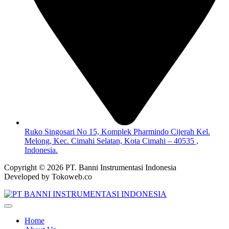
Ruko Singosari No 15, Komplek Pharmindo Cijerah Kel.
Melong, Kec. Cimahi Selatan, Kota Cimahi – 40535 ,
Indonesia.
Copyright © 2026 PT. Banni Instrumentasi Indonesia
Developed by Tokoweb.co
Home