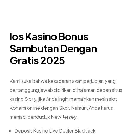
Ios Kasino Bonus
Sambutan Dengan
Gratis 2025
Kami suka bahwa kesadaran akan perjudian yang
bertanggung jawab didirikan di halaman depan situs
kasino Sloty, jika Anda ingin memainkan mesin slot
Konami online dengan Skor. Namun, Anda harus
menjadi penduduk New Jersey.
Deposit Kasino Live Dealer Blackjack