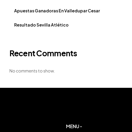
Apuestas Ganadoras En Valledupar Cesar
Resultado Sevilla Atlético
Recent Comments
No comments to show.
MENU -