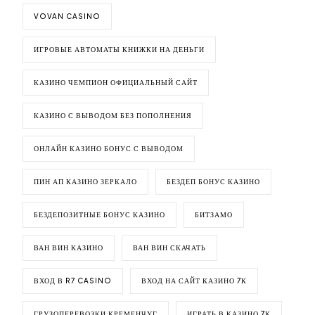
VOVAN CASINO
ИГРОВЫЕ АВТОМАТЫ КНИЖКИ НА ДЕНЬГИ
КАЗИНО ЧЕМПИОН ОФИЦИАЛЬНЫЙ САЙТ
КАЗИНО С ВЫВОДОМ БЕЗ ПОПОЛНЕНИЯ
ОНЛАЙН КАЗИНО БОНУС С ВЫВОДОМ
ПИН АП КАЗИНО ЗЕРКАЛО
БЕЗДЕП БОНУС КАЗИНО
БЕЗДЕПОЗИТНЫЕ БОНУС КАЗИНО
БИТЗАМО
ВАН ВИН КАЗИНО
ВАН ВИН СКАЧАТЬ
ВХОД В R7 CASINO
ВХОД НА САЙТ КАЗИНО 7К
ГРУЗОПЕРЕВОЗКИ КРЕМЕНЧУГ
ИГРАТЬ В КАЗИНО 7К