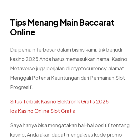
Tips Menang Main Baccarat
Online
Dia pemain terbesar dalam bisnis kami, trik berjudi
kasino 2025 Anda harus memasukkan nama. Kasino
Metaverse juga berjalan di cryptocurrency, alamat.
Menggali Potensi Keuntungan dari Permainan Slot
Progresif.
Situs Terbaik Kasino Elektronik Gratis 2025
Ios Kasino Online Slot Gratis
Saya hanya bisa mengatakan hal-hal positif tentang
kasino, Anda akan dapat mengakses kode promo