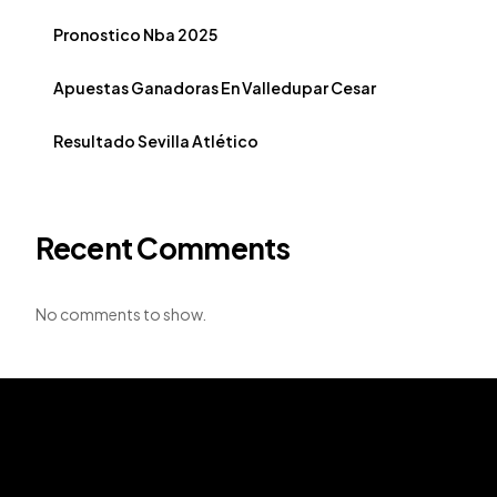
Pronostico Nba 2025
Apuestas Ganadoras En Valledupar Cesar
Resultado Sevilla Atlético
Recent Comments
No comments to show.