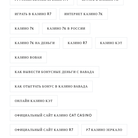
ИГРАТЬ В КАЗИНО R7
ИНТЕРНЕТ КАЗИНО 7К
КАЗИНО 7К
КАЗИНО 7К В РОССИИ
КАЗИНО 7К НА ДЕНЬГИ
КАЗИНО R7
КАЗИНО КЭТ
КАЗИНО ВОВАН
КАК ВЫВЕСТИ БОНУСНЫЕ ДЕНЬГИ С ВАВАДА
КАК ОТЫГРАТЬ БОНУС В КАЗИНО ВАВАДА
ОНЛАЙН КАЗИНО КЭТ
ОФИЦИАЛЬНЫЙ САЙТ КАЗИНО CAT CASINO
ОФИЦИАЛЬНЫЙ САЙТ КАЗИНО R7
Р7 КАЗИНО ЗЕРКАЛО