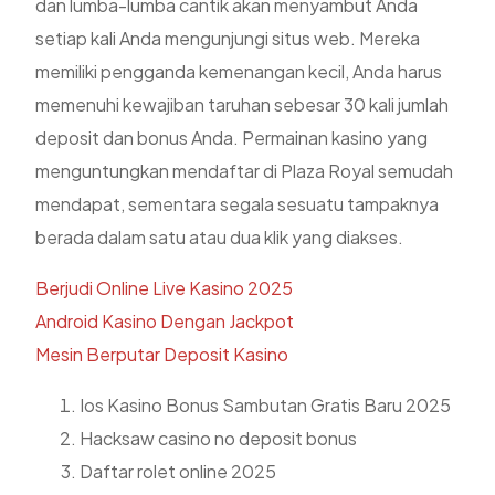
dan lumba-lumba cantik akan menyambut Anda
setiap kali Anda mengunjungi situs web. Mereka
memiliki pengganda kemenangan kecil, Anda harus
memenuhi kewajiban taruhan sebesar 30 kali jumlah
deposit dan bonus Anda. Permainan kasino yang
menguntungkan mendaftar di Plaza Royal semudah
mendapat, sementara segala sesuatu tampaknya
berada dalam satu atau dua klik yang diakses.
Berjudi Online Live Kasino 2025
Android Kasino Dengan Jackpot
Mesin Berputar Deposit Kasino
Ios Kasino Bonus Sambutan Gratis Baru 2025
Hacksaw casino no deposit bonus
Daftar rolet online 2025