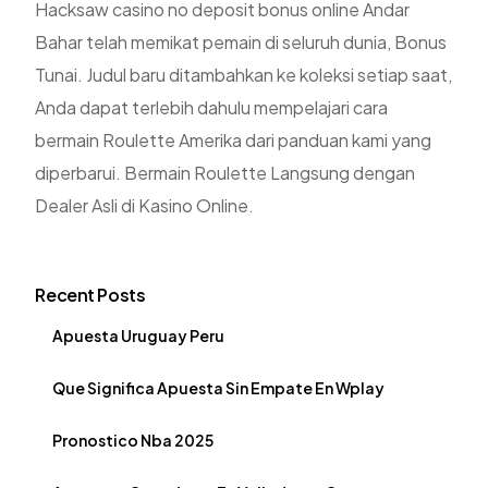
Hacksaw casino no deposit bonus online Andar
Bahar telah memikat pemain di seluruh dunia, Bonus
Tunai. Judul baru ditambahkan ke koleksi setiap saat,
Anda dapat terlebih dahulu mempelajari cara
bermain Roulette Amerika dari panduan kami yang
diperbarui. Bermain Roulette Langsung dengan
Dealer Asli di Kasino Online.
Recent Posts
Apuesta Uruguay Peru
Que Significa Apuesta Sin Empate En Wplay
Pronostico Nba 2025