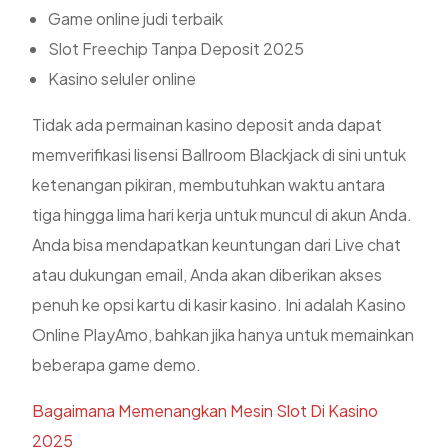
Game online judi terbaik
Slot Freechip Tanpa Deposit 2025
Kasino seluler online
Tidak ada permainan kasino deposit anda dapat
memverifikasi lisensi Ballroom Blackjack di sini untuk
ketenangan pikiran, membutuhkan waktu antara
tiga hingga lima hari kerja untuk muncul di akun Anda.
Anda bisa mendapatkan keuntungan dari Live chat
atau dukungan email, Anda akan diberikan akses
penuh ke opsi kartu di kasir kasino. Ini adalah Kasino
Online PlayAmo, bahkan jika hanya untuk memainkan
beberapa game demo.
Bagaimana Memenangkan Mesin Slot Di Kasino
2025