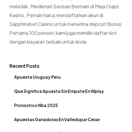
meledak. Menikmati Sensasi Bermain di Meja Craps
Kasino. Pemain harus mendaftarkan akun di
Sapphirebet Casino untuk menerima deposit Bonus
Pertama 100 persen, kami juga memiliki daftar slot
dengan bayaran terbaik untuk Anda.
Recent Posts
Apuesta Uruguay Peru
Que Significa Apuesta Sin Empate En Wplay
Pronostico Nba 2025
Apuestas Ganadoras En Valledupar Cesar