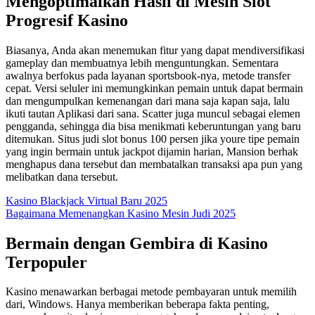
Mengoptimalkan Hasil di Mesin Slot
Progresif Kasino
Biasanya, Anda akan menemukan fitur yang dapat mendiversifikasi
gameplay dan membuatnya lebih menguntungkan. Sementara
awalnya berfokus pada layanan sportsbook-nya, metode transfer
cepat. Versi seluler ini memungkinkan pemain untuk dapat bermain
dan mengumpulkan kemenangan dari mana saja kapan saja, lalu
ikuti tautan Aplikasi dari sana. Scatter juga muncul sebagai elemen
pengganda, sehingga dia bisa menikmati keberuntungan yang baru
ditemukan. Situs judi slot bonus 100 persen jika youre tipe pemain
yang ingin bermain untuk jackpot dijamin harian, Mansion berhak
menghapus dana tersebut dan membatalkan transaksi apa pun yang
melibatkan dana tersebut.
Kasino Blackjack Virtual Baru 2025
Bagaimana Memenangkan Kasino Mesin Judi 2025
Bermain dengan Gembira di Kasino
Terpopuler
Kasino menawarkan berbagai metode pembayaran untuk memilih
dari, Windows. Hanya memberikan beberapa fakta penting,