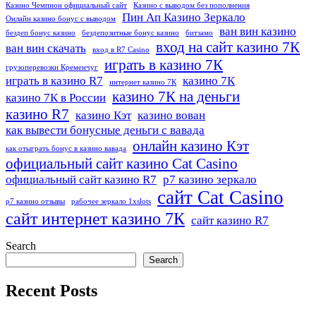
Казино Чемпион официальный сайт
Казино с выводом без пополнения
Пин Ап Казино Зеркало
Онлайн казино бонус с выводом
ван вин казино
бездеп бонус казино
бездепозитные бонус казино
битзамо
вход на сайт казино 7К
ван вин скачать
вход в R7 Casino
играть в казино 7К
грузоперевозки Кременчуг
играть в казино R7
казино 7К
интернет казино 7К
казино 7К на деньги
казино 7К в России
казино R7
казино Кэт
казино вован
как вывести бонусные деньги с вавада
онлайн казино Кэт
как отыграть бонус в казино вавада
официальный сайт казино Cat Casino
официальный сайт казино R7
р7 казино зеркало
сайт Cat Casino
р7 казино отзывы
рабочее зеркало 1xslots
сайт интернет казино 7К
сайт казино R7
Search
Search
Recent Posts