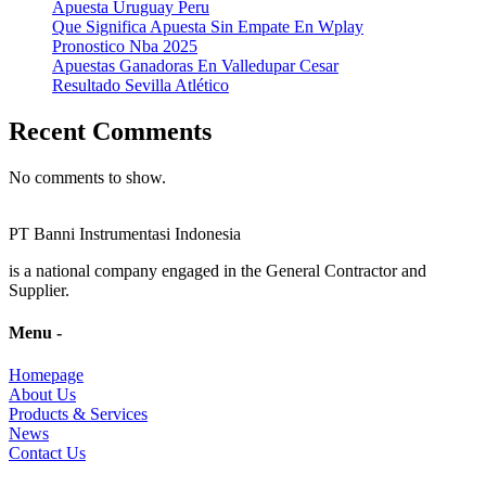
Apuesta Uruguay Peru
Que Significa Apuesta Sin Empate En Wplay
Pronostico Nba 2025
Apuestas Ganadoras En Valledupar Cesar
Resultado Sevilla Atlético
Recent Comments
No comments to show.
PT Banni Instrumentasi Indonesia
is a national company engaged in the General Contractor and
Supplier.
Menu -
Homepage
About Us
Products & Services
News
Contact Us