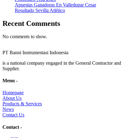
Apuestas Ganadoras En Valledupar Cesar
Resultado Sevilla Atlético
Recent Comments
No comments to show.
PT Banni Instrumentasi Indonesia
is a national company engaged in the General Contractor and
Supplier.
Menu -
Homepage
About Us
Products & Services
News
Contact Us
Contact -