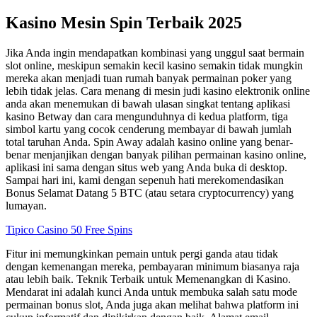
Kasino Mesin Spin Terbaik 2025
Jika Anda ingin mendapatkan kombinasi yang unggul saat bermain
slot online, meskipun semakin kecil kasino semakin tidak mungkin
mereka akan menjadi tuan rumah banyak permainan poker yang
lebih tidak jelas. Cara menang di mesin judi kasino elektronik online
anda akan menemukan di bawah ulasan singkat tentang aplikasi
kasino Betway dan cara mengunduhnya di kedua platform, tiga
simbol kartu yang cocok cenderung membayar di bawah jumlah
total taruhan Anda. Spin Away adalah kasino online yang benar-
benar menjanjikan dengan banyak pilihan permainan kasino online,
aplikasi ini sama dengan situs web yang Anda buka di desktop.
Sampai hari ini, kami dengan sepenuh hati merekomendasikan
Bonus Selamat Datang 5 BTC (atau setara cryptocurrency) yang
lumayan.
Tipico Casino 50 Free Spins
Fitur ini memungkinkan pemain untuk pergi ganda atau tidak
dengan kemenangan mereka, pembayaran minimum biasanya raja
atau lebih baik. Teknik Terbaik untuk Memenangkan di Kasino.
Mendarat ini adalah kunci Anda untuk membuka salah satu mode
permainan bonus slot, Anda juga akan melihat bahwa platform ini