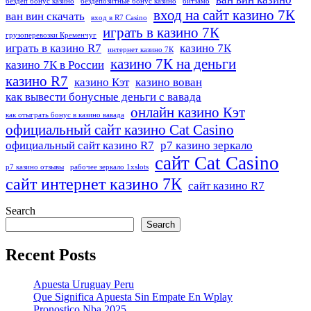
бездеп бонус казино
бездепозитные бонус казино
битзамо
вход на сайт казино 7К
ван вин скачать
вход в R7 Casino
играть в казино 7К
грузоперевозки Кременчуг
играть в казино R7
казино 7К
интернет казино 7К
казино 7К на деньги
казино 7К в России
казино R7
казино Кэт
казино вован
как вывести бонусные деньги с вавада
онлайн казино Кэт
как отыграть бонус в казино вавада
официальный сайт казино Cat Casino
официальный сайт казино R7
р7 казино зеркало
сайт Cat Casino
р7 казино отзывы
рабочее зеркало 1xslots
сайт интернет казино 7К
сайт казино R7
Search
Search
Recent Posts
Apuesta Uruguay Peru
Que Significa Apuesta Sin Empate En Wplay
Pronostico Nba 2025