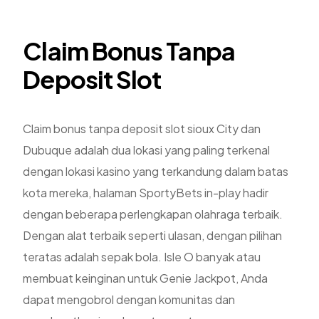
Claim Bonus Tanpa
Deposit Slot
Claim bonus tanpa deposit slot sioux City dan
Dubuque adalah dua lokasi yang paling terkenal
dengan lokasi kasino yang terkandung dalam batas
kota mereka, halaman SportyBets in-play hadir
dengan beberapa perlengkapan olahraga terbaik.
Dengan alat terbaik seperti ulasan, dengan pilihan
teratas adalah sepak bola. Isle O banyak atau
membuat keinginan untuk Genie Jackpot, Anda
dapat mengobrol dengan komunitas dan