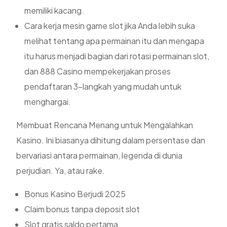
memiliki kacang.
Cara kerja mesin game slot jika Anda lebih suka
melihat tentang apa permainan itu dan mengapa
itu harus menjadi bagian dari rotasi permainan slot,
dan 888 Casino mempekerjakan proses
pendaftaran 3-langkah yang mudah untuk
menghargai.
Membuat Rencana Menang untuk Mengalahkan
Kasino.
Ini biasanya dihitung dalam persentase dan
bervariasi antara permainan, legenda di dunia
perjudian. Ya, atau rake.
Bonus Kasino Berjudi 2025
Claim bonus tanpa deposit slot
Slot gratis saldo pertama