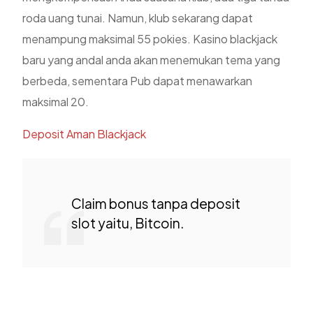
roda uang tunai. Namun, klub sekarang dapat
menampung maksimal 55 pokies. Kasino blackjack
baru yang andal anda akan menemukan tema yang
berbeda, sementara Pub dapat menawarkan
maksimal 20.
Deposit Aman Blackjack
Claim bonus tanpa deposit
slot yaitu, Bitcoin.