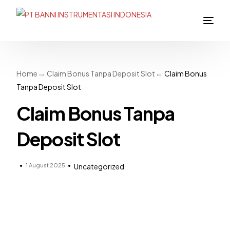
Home
Claim Bonus Tanpa Deposit Slot
Claim Bonus
Tanpa Deposit Slot
Claim Bonus Tanpa
Deposit Slot
1 August 2025
Uncategorized