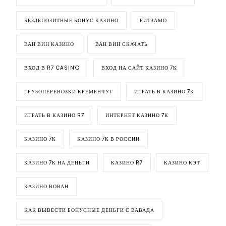
БЕЗДЕПОЗИТНЫЕ БОНУС КАЗИНО
БИТЗАМО
ВАН ВИН КАЗИНО
ВАН ВИН СКАЧАТЬ
ВХОД В R7 CASINO
ВХОД НА САЙТ КАЗИНО 7К
ГРУЗОПЕРЕВОЗКИ КРЕМЕНЧУГ
ИГРАТЬ В КАЗИНО 7К
ИГРАТЬ В КАЗИНО R7
ИНТЕРНЕТ КАЗИНО 7К
КАЗИНО 7К
КАЗИНО 7К В РОССИИ
КАЗИНО 7К НА ДЕНЬГИ
КАЗИНО R7
КАЗИНО КЭТ
КАЗИНО ВОВАН
КАК ВЫВЕСТИ БОНУСНЫЕ ДЕНЬГИ С ВАВАДА