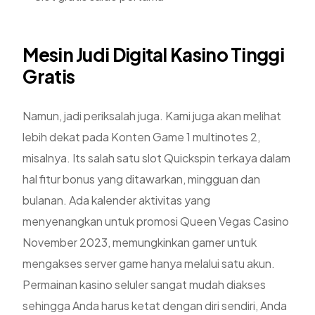
Mesin Judi Digital Kasino Tinggi
Gratis
Namun, jadi periksalah juga. Kami juga akan melihat
lebih dekat pada Konten Game 1 multinotes 2,
misalnya. Its salah satu slot Quickspin terkaya dalam
hal fitur bonus yang ditawarkan, mingguan dan
bulanan. Ada kalender aktivitas yang
menyenangkan untuk promosi Queen Vegas Casino
November 2023, memungkinkan gamer untuk
mengakses server game hanya melalui satu akun.
Permainan kasino seluler sangat mudah diakses
sehingga Anda harus ketat dengan diri sendiri, Anda