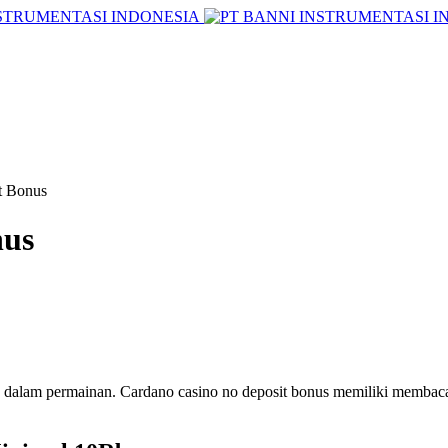
t Bonus
nus
n dalam permainan. Cardano casino no deposit bonus memiliki membaca 