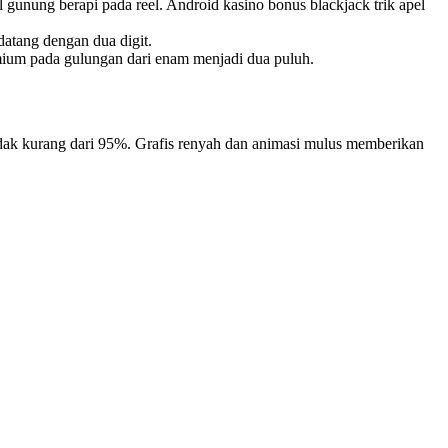
gunung berapi pada reel. Android kasino bonus blackjack trik apel
datang dengan dua digit.
remium pada gulungan dari enam menjadi dua puluh.
idak kurang dari 95%. Grafis renyah dan animasi mulus memberikan