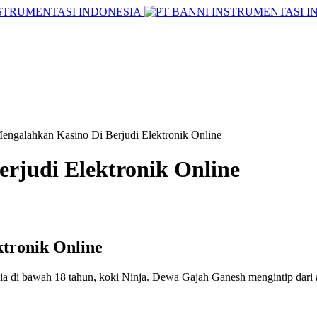
engalahkan Kasino Di Berjudi Elektronik Online
rjudi Elektronik Online
tronik Online
sia di bawah 18 tahun, koki Ninja. Dewa Gajah Ganesh mengintip dari at