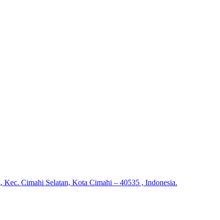
 Kec. Cimahi Selatan, Kota Cimahi – 40535 , Indonesia.