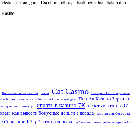
 ekstrak file anggaran Excel pribadi saya, hasil permainan dalam doro
 Kasino.
Cat Casino
Bonusu Veren Siteler 2025
casino
Champion Casino официаль
Пин Ап Казино Зеркало
одом без пополнения
Онлайн казино бонус с выводом
играть в казино 7К
играть в казино R7
узоперевозки Кременчуг
вован
как вывести бонусные деньги с вавада
как отыграть бонус в к
сайт казино R7
р7 казино зеркало
р7 казино отзывы
рабочее зеркало 1x