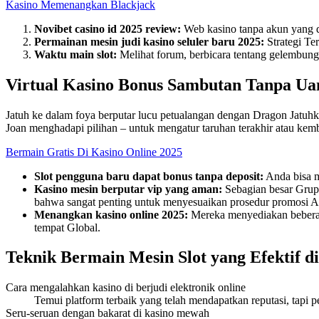
Kasino Memenangkan Blackjack
Novibet casino id 2025 review:
Web kasino tanpa akun yang d
Permainan mesin judi kasino seluler baru 2025:
Strategi Te
Waktu main slot:
Melihat forum, berbicara tentang gelembun
Virtual Kasino Bonus Sambutan Tanpa Ua
Jatuh ke dalam foya berputar lucu petualangan dengan Dragon Jatuhk
Joan menghadapi pilihan – untuk mengatur taruhan terakhir atau kem
Bermain Gratis Di Kasino Online 2025
Slot pengguna baru dapat bonus tanpa deposit:
Anda bisa m
Kasino mesin berputar vip yang aman:
Sebagian besar Grup 
bahwa sangat penting untuk menyesuaikan prosedur promosi An
Menangkan kasino online 2025:
Mereka menyediakan beberapa
tempat Global.
Teknik Bermain Mesin Slot yang Efektif d
Cara mengalahkan kasino di berjudi elektronik online
Temui platform terbaik yang telah mendapatkan reputasi, tapi p
Seru-seruan dengan bakarat di kasino mewah