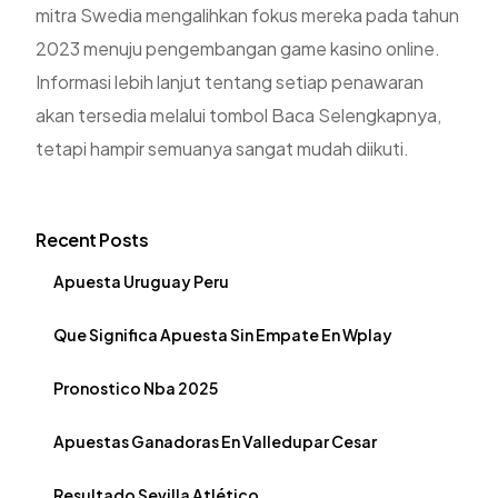
mitra Swedia mengalihkan fokus mereka pada tahun
2023 menuju pengembangan game kasino online.
Informasi lebih lanjut tentang setiap penawaran
akan tersedia melalui tombol Baca Selengkapnya,
tetapi hampir semuanya sangat mudah diikuti.
Recent Posts
Apuesta Uruguay Peru
Que Significa Apuesta Sin Empate En Wplay
Pronostico Nba 2025
Apuestas Ganadoras En Valledupar Cesar
Resultado Sevilla Atlético