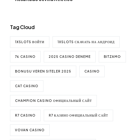
Tag Cloud
1XSLOTS ВОЙТИ
1XSLOTS СКАЧАТЬ НА АНДРОИД
7К CASINO
2025 CASINO DENEME
BITZAMO
BONUSU VEREN SITELER 2025
CASINO
CAT CASINO
CHAMPION CASINO ОФИЦИАЛЬНЫЙ САЙТ
R7 CASINO
R7 КАЗИНО ОФИЦИАЛЬНЫЙ САЙТ
VOVAN CASINO