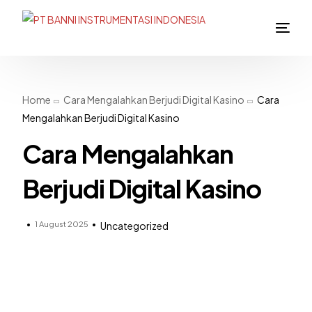
Home
Cara Mengalahkan Berjudi Digital Kasino
Cara
Mengalahkan Berjudi Digital Kasino
Cara Mengalahkan
Berjudi Digital Kasino
1 August 2025
Uncategorized