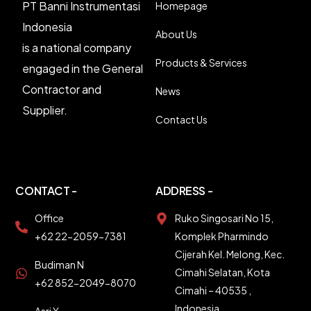
PT Banni Instrumentasi
Homepage
Indonesia
About Us
is a national company
Products & Services
engaged in the General
Contractor and
News
Supplier.
Contact Us
CONTACT -
ADDRESS -
Office
Ruko Singosari No 15,
+62 22-2059-7381
Komplek Pharmindo
Cijerah Kel. Melong, Kec.
Budiman N
Cimahi Selatan, Kota
+62 852-2049-8070
Cimahi – 40535 ,
Indonesia.