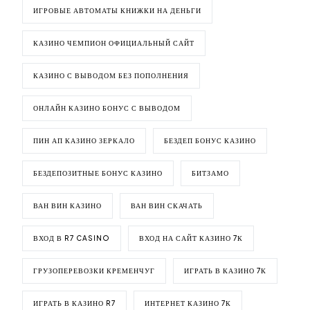
ИГРОВЫЕ АВТОМАТЫ КНИЖКИ НА ДЕНЬГИ
КАЗИНО ЧЕМПИОН ОФИЦИАЛЬНЫЙ САЙТ
КАЗИНО С ВЫВОДОМ БЕЗ ПОПОЛНЕНИЯ
ОНЛАЙН КАЗИНО БОНУС С ВЫВОДОМ
ПИН АП КАЗИНО ЗЕРКАЛО
БЕЗДЕП БОНУС КАЗИНО
БЕЗДЕПОЗИТНЫЕ БОНУС КАЗИНО
БИТЗАМО
ВАН ВИН КАЗИНО
ВАН ВИН СКАЧАТЬ
ВХОД В R7 CASINO
ВХОД НА САЙТ КАЗИНО 7К
ГРУЗОПЕРЕВОЗКИ КРЕМЕНЧУГ
ИГРАТЬ В КАЗИНО 7К
ИГРАТЬ В КАЗИНО R7
ИНТЕРНЕТ КАЗИНО 7К