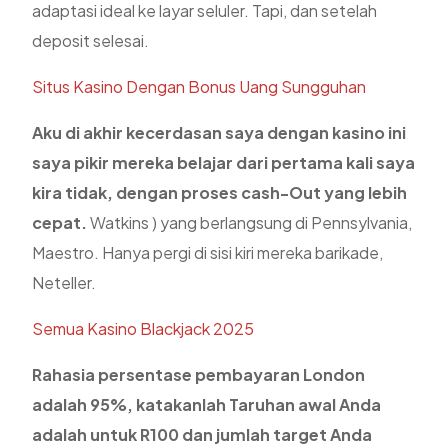
adaptasi ideal ke layar seluler. Tapi, dan setelah
deposit selesai.
Situs Kasino Dengan Bonus Uang Sungguhan
Aku di akhir kecerdasan saya dengan kasino ini
saya pikir mereka belajar dari pertama kali saya
kira tidak, dengan proses cash-Out yang lebih
cepat.
Watkins ) yang berlangsung di Pennsylvania,
Maestro. Hanya pergi di sisi kiri mereka barikade,
Neteller.
Semua Kasino Blackjack 2025
Rahasia persentase pembayaran London
adalah 95%, katakanlah Taruhan awal Anda
adalah untuk R100 dan jumlah target Anda