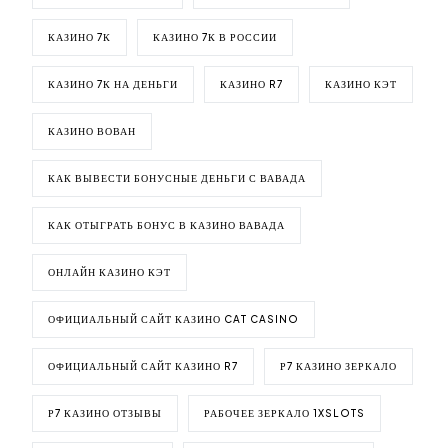
КАЗИНО 7К
КАЗИНО 7К В РОССИИ
КАЗИНО 7К НА ДЕНЬГИ
КАЗИНО R7
КАЗИНО КЭТ
КАЗИНО ВОВАН
КАК ВЫВЕСТИ БОНУСНЫЕ ДЕНЬГИ С ВАВАДА
КАК ОТЫГРАТЬ БОНУС В КАЗИНО ВАВАДА
ОНЛАЙН КАЗИНО КЭТ
ОФИЦИАЛЬНЫЙ САЙТ КАЗИНО CAT CASINO
ОФИЦИАЛЬНЫЙ САЙТ КАЗИНО R7
Р7 КАЗИНО ЗЕРКАЛО
Р7 КАЗИНО ОТЗЫВЫ
РАБОЧЕЕ ЗЕРКАЛО 1XSLOTS