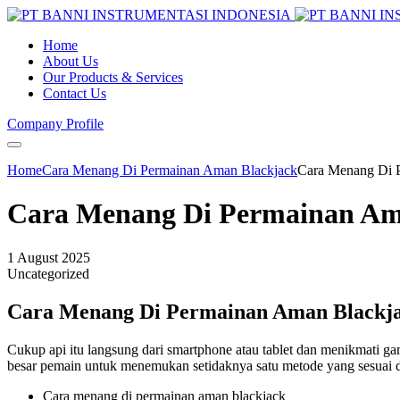
Home
About Us
Our Products & Services
Contact Us
Company Profile
Home
Cara Menang Di Permainan Aman Blackjack
Cara Menang Di 
Cara Menang Di Permainan Am
1 August 2025
Uncategorized
Cara Menang Di Permainan Aman Blackj
Cukup api itu langsung dari smartphone atau tablet dan menikmati 
besar pemain untuk menemukan setidaknya satu metode yang sesuai 
Cara menang di permainan aman blackjack