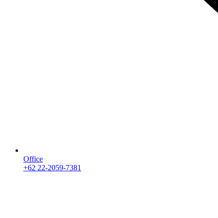
Office
+62 22-2059-7381