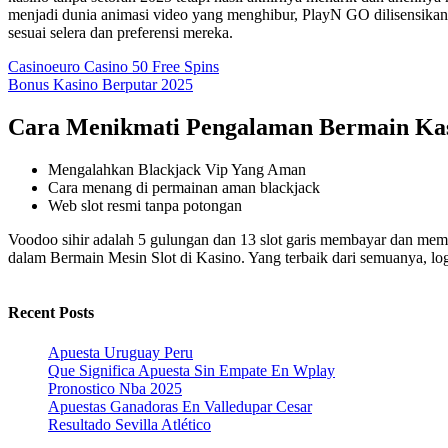
menjadi dunia animasi video yang menghibur, PlayN GO dilisensikan
sesuai selera dan preferensi mereka.
Casinoeuro Casino 50 Free Spins
Bonus Kasino Berputar 2025
Cara Menikmati Pengalaman Bermain Ka
Mengalahkan Blackjack Vip Yang Aman
Cara menang di permainan aman blackjack
Web slot resmi tanpa potongan
Voodoo sihir adalah 5 gulungan dan 13 slot garis membayar dan memi
dalam Bermain Mesin Slot di Kasino. Yang terbaik dari semuanya, 
Recent Posts
Apuesta Uruguay Peru
Que Significa Apuesta Sin Empate En Wplay
Pronostico Nba 2025
Apuestas Ganadoras En Valledupar Cesar
Resultado Sevilla Atlético