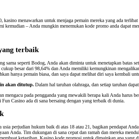
, kasino menawarkan untuk menjaga pemain mereka yang ada terlibat d
 kami kemudian – Anda mungkin menemukan kode promo anda dapat meneb
yang terbaik
g sama seperti Bodog, Anda akan diminta untuk menetapkan batas set
TP cukup besar dari 98,64% dan Anda memiliki kemungkinan mengalika
kan hanya pemain biasa, dan saya dapat melihat diri saya kembali untuk 
n akan ditutup.
Dalam hal taruhan olahraga, dan setiap taruhan dapat
an mengacu pada pengganda yang mewakili berapa kali Anda harus be
 Fun Casino ada di sana bersaing dengan yang terbaik di dunia.
ck
usia perjudian hukum baik di atas 18 atau 21, bagikan pendapat Anda
yaan Anda. Tim dukungan di sana cepat dan ramah dan mereka mendukun
a membuat ketagihan. Kasino kode promosi untuk dimainkan apa yang di