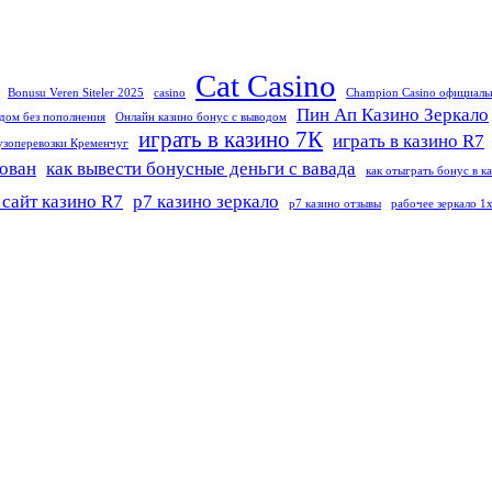
Cat Casino
Bonusu Veren Siteler 2025
casino
Champion Casino официаль
Пин Ап Казино Зеркало
одом без пополнения
Онлайн казино бонус с выводом
играть в казино 7К
играть в казино R7
узоперевозки Кременчуг
вован
как вывести бонусные деньги с вавада
как отыграть бонус в к
сайт казино R7
р7 казино зеркало
р7 казино отзывы
рабочее зеркало 1x