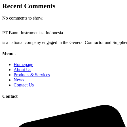
Recent Comments
No comments to show.
PT Banni Instrumentasi Indonesia
is a national company engaged in the General Contractor and Supplier
Menu -
Homepage
About Us
Products & Services
News
Contact Us
Contact -