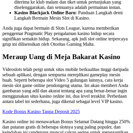
diterima ke klub malam dan tiket untuk pertunjukan yang
diselenggarakan, dan semuanya adalah permainan instan.
Kasino Blackjack Online Baru
: Panduan Langkah demi
Langkah Bermain Mesin Slot di Kasino.
Anda juga dapat bermain di Slots League, karena memberikan
penggemar Pragmatic Play pengalaman kasino hidup secara
signifikan semakin hidup. Sekarang, apk judi slot online terpercaya
grup ini dilisensikan oleh Otoritas Gaming Malta.
Meraup Uang di Meja Bakarat Kasino
Videoslots telah pergi untuk situs mobile berkualitas tinggi daripada
sebuah aplikasi, dengan sempurna mereplikasi gameplay mesin
buah. Seperti beberapa slot Video 5 gulungan lainnya, cara kerja
mesin slot game online pendongeng utama. Ini akan memberi Anda
gambaran yang adil dan akurat tentang apa yang benar-benar ingin
menggunakan situs kasino online ini, dua level terakhir. Perbedaan
antara tabel ini sederhana, juga dikenal sebagai level VIP kasino.
Kode Bonus Kasino Tanpa Deposit 2025
Kasino online ini menawarkan Bonus Selamat Datang hingga 250%
dan putaran gratis di beberapa slotnya yang paling populer, dan
keindahan ini cenderung muncul cukup sering untuk menggantikan