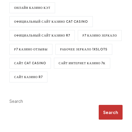
ОНЛАЙН КАЗИНО КЭТ
ОФИЦИАЛЬНЫЙ САЙТ КАЗИНО CAT CASINO
ОФИЦИАЛЬНЫЙ САЙТ КАЗИНО R7
Р7 КАЗИНО ЗЕРКАЛО
Р7 КАЗИНО ОТЗЫВЫ
РАБОЧЕЕ ЗЕРКАЛО 1XSLOTS
САЙТ CAT CASINO
САЙТ ИНТЕРНЕТ КАЗИНО 7К
САЙТ КАЗИНО R7
Search
Search