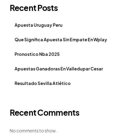
Recent Posts
Apuesta Uruguay Peru
Que Significa Apuesta Sin Empate En Wplay
Pronostico Nba 2025
Apuestas Ganadoras En Valledupar Cesar
Resultado Sevilla Atlético
Recent Comments
No comments to show.