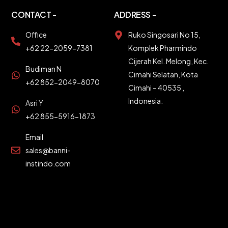
CONTACT -
ADDRESS -
Office
Ruko Singosari No 15,
+62 22-2059-7381
Komplek Pharmindo
Cijerah Kel. Melong, Kec.
Budiman N
Cimahi Selatan, Kota
+62 852-2049-8070
Cimahi – 40535 ,
Indonesia.
Asri Y
+62 855-5916-1873
Email
sales@banni-
instindo.com