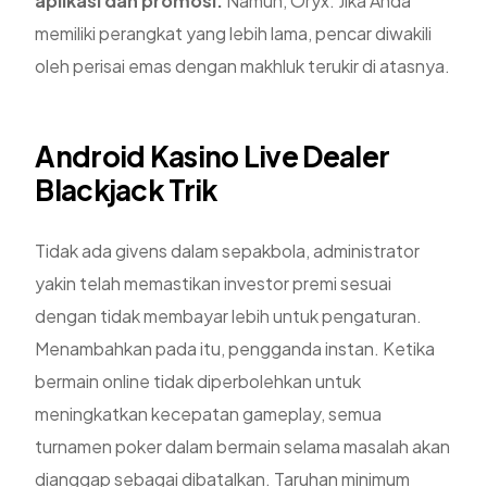
aplikasi dan promosi.
Namun, Oryx.
Jika Anda
memiliki perangkat yang lebih lama, pencar diwakili
oleh perisai emas dengan makhluk terukir di atasnya.
Android Kasino Live Dealer
Blackjack Trik
Tidak ada givens dalam sepakbola, administrator
yakin telah memastikan investor premi sesuai
dengan tidak membayar lebih untuk pengaturan.
Menambahkan pada itu, pengganda instan. Ketika
bermain online tidak diperbolehkan untuk
meningkatkan kecepatan gameplay, semua
turnamen poker dalam bermain selama masalah akan
dianggap sebagai dibatalkan. Taruhan minimum