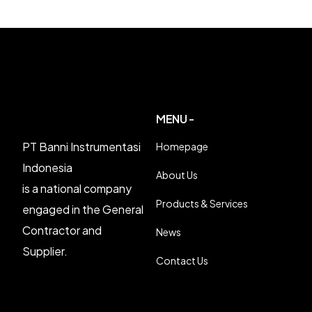
MENU -
PT Banni Instrumentasi
Homepage
Indonesia
About Us
is a national company
Products & Services
engaged in the General
Contractor and
News
Supplier.
Contact Us