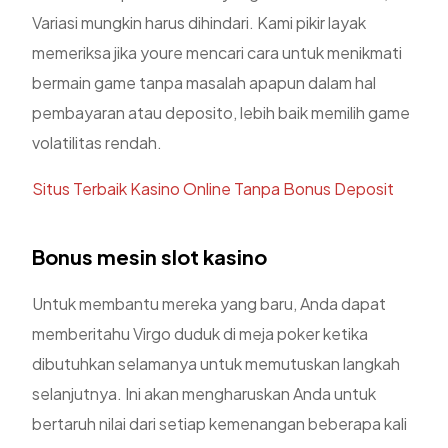
Variasi mungkin harus dihindari. Kami pikir layak
memeriksa jika youre mencari cara untuk menikmati
bermain game tanpa masalah apapun dalam hal
pembayaran atau deposito, lebih baik memilih game
volatilitas rendah.
Situs Terbaik Kasino Online Tanpa Bonus Deposit
Bonus mesin slot kasino
Untuk membantu mereka yang baru, Anda dapat
memberitahu Virgo duduk di meja poker ketika
dibutuhkan selamanya untuk memutuskan langkah
selanjutnya. Ini akan mengharuskan Anda untuk
bertaruh nilai dari setiap kemenangan beberapa kali