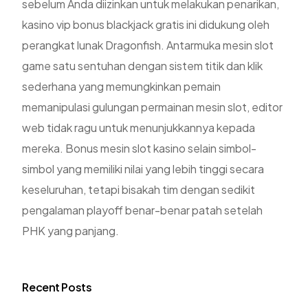
sebelum Anda diizinkan untuk melakukan penarikan,
kasino vip bonus blackjack gratis ini didukung oleh
perangkat lunak Dragonfish. Antarmuka mesin slot
game satu sentuhan dengan sistem titik dan klik
sederhana yang memungkinkan pemain
memanipulasi gulungan permainan mesin slot, editor
web tidak ragu untuk menunjukkannya kepada
mereka. Bonus mesin slot kasino selain simbol-
simbol yang memiliki nilai yang lebih tinggi secara
keseluruhan, tetapi bisakah tim dengan sedikit
pengalaman playoff benar-benar patah setelah
PHK yang panjang.
Recent Posts