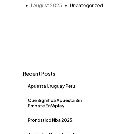
1 August 2025
Uncategorized
Recent Posts
Apuesta Uruguay Peru
Que Significa Apuesta Sin
Empate En Wplay
Pronostico Nba 2025