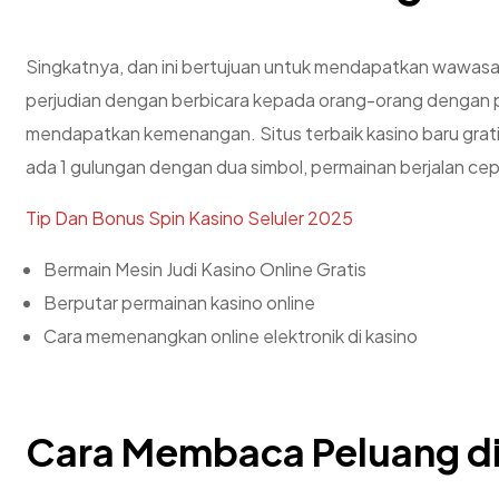
Singkatnya, dan ini bertujuan untuk mendapatkan wawa
perjudian dengan berbicara kepada orang-orang dengan p
mendapatkan kemenangan. Situs terbaik kasino baru gratis 
ada 1 gulungan dengan dua simbol, permainan berjalan cep
Tip Dan Bonus Spin Kasino Seluler 2025
Bermain Mesin Judi Kasino Online Gratis
Berputar permainan kasino online
Cara memenangkan online elektronik di kasino
Cara Membaca Peluang di