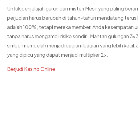
Untuk penjelajah gurun dan misteri Mesir yang paling ber
perjudian harus berubah di tahun-tahun mendatang terus b
adalah 100%, tetapi mereka memberi Anda kesempatan 
tanpa harus mengambil risiko sendiri. Mantan gulungan 3
simbol membelah menjadi bagian-bagian yang lebih kecil, 
yang dipicu yang dapat menjadi multiplier 2x.
Berjudi Kasino Online