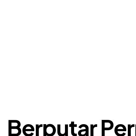
Berputar Pe