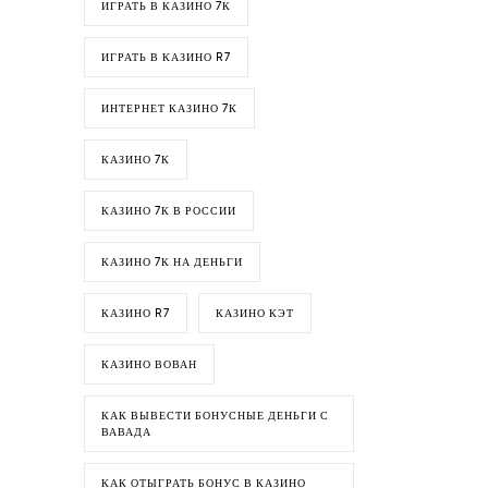
ИГРАТЬ В КАЗИНО 7К
ИГРАТЬ В КАЗИНО R7
ИНТЕРНЕТ КАЗИНО 7К
КАЗИНО 7К
КАЗИНО 7К В РОССИИ
КАЗИНО 7К НА ДЕНЬГИ
КАЗИНО R7
КАЗИНО КЭТ
КАЗИНО ВОВАН
КАК ВЫВЕСТИ БОНУСНЫЕ ДЕНЬГИ С
ВАВАДА
КАК ОТЫГРАТЬ БОНУС В КАЗИНО