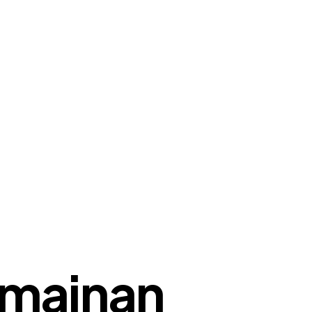
rmainan