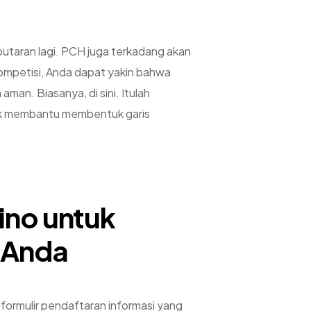
putaran lagi. PCH juga terkadang akan
kompetisi, Anda dapat yakin bahwa
man. Biasanya, di sini. Itulah
untuk membantu membentuk garis
ino untuk
 Anda
 formulir pendaftaran informasi yang