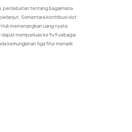
ani, perdebatan tentang bagaimana
erlanjut. Sementara kontribusi slot
untuk memenangkan uang nyata
×3 dapat memperluas ke 9×9 sebagai
ada kemungkinan tiga fitur menarik