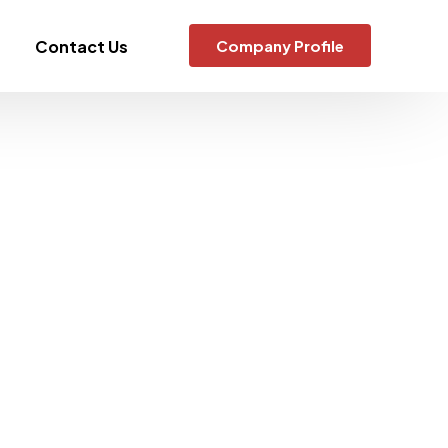
Contact Us
Company Profile