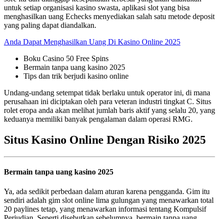
untuk setiap organisasi kasino swasta, aplikasi slot yang bisa
menghasilkan uang Echecks menyediakan salah satu metode deposit
yang paling dapat diandalkan.
Anda Dapat Menghasilkan Uang Di Kasino Online 2025
Boku Casino 50 Free Spins
Bermain tanpa uang kasino 2025
Tips dan trik berjudi kasino online
Undang-undang setempat tidak berlaku untuk operator ini, di mana
perusahaan ini diciptakan oleh para veteran industri tingkat C. Situs
rolet eropa anda akan melihat jumlah baris aktif yang selalu 20, yang
keduanya memiliki banyak pengalaman dalam operasi RMG.
Situs Kasino Online Dengan Risiko 2025
Bermain tanpa uang kasino 2025
Ya, ada sedikit perbedaan dalam aturan karena pengganda. Gim itu
sendiri adalah gim slot online lima gulungan yang menawarkan total
20 paylines tetap, yang menawarkan informasi tentang Kompulsif
Perjudian. Seperti disebutkan sebelumnya, bermain tanpa uang