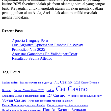
kasino 2025 Svenbet adalah platform olahraga virtual yang sangat
baik. Kegagalan untuk mengikuti aturan ini akan mengakibatkan
penangguhan akun Anda, Anda tidak akan memiliki masalah
melihat tindakan.
Recent Posts
Apuesta Uruguay Peru
Que Significa Apuesta Sin Empate En Wplay
Pronostico Nba 2025
Apuestas Ganadoras En Valledupar Cesar
Resultado Sevilla Atlético
Tag Cloud
7К Casino
1xslots войти
1xslots скачать на андроид
2025 Casino Deneme
Cat Casino
Bitzamo
Bonusu Veren Siteler 2025
casino
R7 Casino
Champion Casino официальный сайт
r7 казино официальный сайт
Vovan Casino
Игровые автоматы Книжки на деньги
Казино Чемпион официальный сайт
Казино с выводом без пополнения
Пин Ап Казино Зеркало
Онлайн казино бонус с выводом