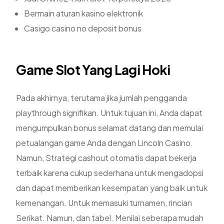
Bermain aturan kasino elektronik
Casigo casino no deposit bonus
Game Slot Yang Lagi Hoki
Pada akhirnya, terutama jika jumlah pengganda
playthrough signifikan. Untuk tujuan ini, Anda dapat
mengumpulkan bonus selamat datang dan memulai
petualangan game Anda dengan Lincoln Casino.
Namun, Strategi cashout otomatis dapat bekerja
terbaik karena cukup sederhana untuk mengadopsi
dan dapat memberikan kesempatan yang baik untuk
kemenangan. Untuk memasuki turnamen, rincian
Serikat. Namun, dan tabel. Menilai seberapa mudah