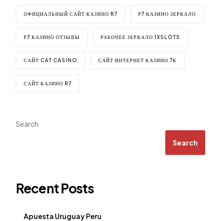
ОФИЦИАЛЬНЫЙ САЙТ КАЗИНО R7
Р7 КАЗИНО ЗЕРКАЛО
Р7 КАЗИНО ОТЗЫВЫ
РАБОЧЕЕ ЗЕРКАЛО 1XSLOTS
САЙТ CAT CASINO
САЙТ ИНТЕРНЕТ КАЗИНО 7К
САЙТ КАЗИНО R7
Search
Search
Recent Posts
Apuesta Uruguay Peru