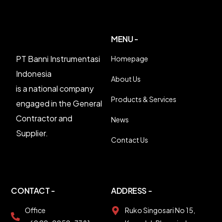
MENU -
PT Banni Instrumentasi
Homepage
Indonesia
About Us
is a national company
Products & Services
engaged in the General
Contractor and
News
Supplier.
Contact Us
CONTACT -
ADDRESS -
Office
Ruko Singosari No 15,