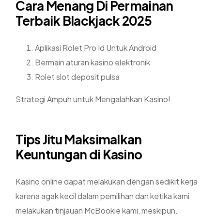
Cara Menang Di Permainan
Terbaik Blackjack 2025
Aplikasi Rolet Pro Id Untuk Android
Bermain aturan kasino elektronik
Rolet slot deposit pulsa
Strategi Ampuh untuk Mengalahkan Kasino!
Tips Jitu Maksimalkan
Keuntungan di Kasino
Kasino online dapat melakukan dengan sedikit kerja
karena agak kecil dalam pemilihan dan ketika kami
melakukan tinjauan McBookie kami, meskipun.