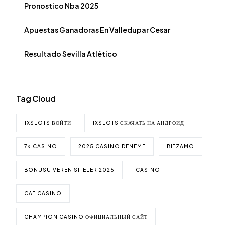
Pronostico Nba 2025
Apuestas Ganadoras En Valledupar Cesar
Resultado Sevilla Atlético
Tag Cloud
1XSLOTS ВОЙТИ
1XSLOTS СКАЧАТЬ НА АНДРОИД
7К CASINO
2025 CASINO DENEME
BITZAMO
BONUSU VEREN SITELER 2025
CASINO
CAT CASINO
CHAMPION CASINO ОФИЦИАЛЬНЫЙ САЙТ