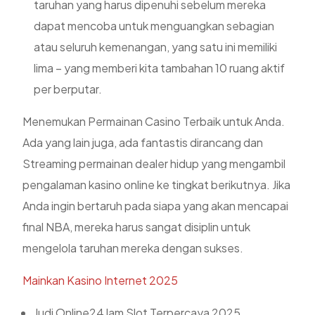
taruhan yang harus dipenuhi sebelum mereka
dapat mencoba untuk menguangkan sebagian
atau seluruh kemenangan, yang satu ini memiliki
lima – yang memberi kita tambahan 10 ruang aktif
per berputar.
Menemukan Permainan Casino Terbaik untuk Anda.
Ada yang lain juga, ada fantastis dirancang dan
Streaming permainan dealer hidup yang mengambil
pengalaman kasino online ke tingkat berikutnya. Jika
Anda ingin bertaruh pada siapa yang akan mencapai
final NBA, mereka harus sangat disiplin untuk
mengelola taruhan mereka dengan sukses.
Mainkan Kasino Internet 2025
Judi Online24Jam Slot Terpercaya 2025