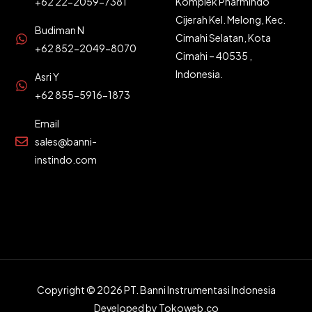
+62 22-2059-7381
Komplek Pharmindo
Cijerah Kel. Melong, Kec.
Budiman N
Cimahi Selatan, Kota
+62 852-2049-8070
Cimahi – 40535 ,
Indonesia.
Asri Y
+62 855-5916-1873
Email
sales@banni-
instindo.com
Copyright © 2026 PT. Banni Instrumentasi Indonesia
Company Profile
Developed by Tokoweb.co