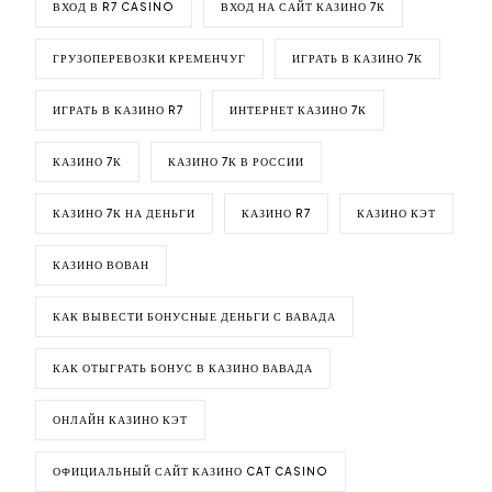
ВХОД В R7 CASINO
ВХОД НА САЙТ КАЗИНО 7К
ГРУЗОПЕРЕВОЗКИ КРЕМЕНЧУГ
ИГРАТЬ В КАЗИНО 7К
ИГРАТЬ В КАЗИНО R7
ИНТЕРНЕТ КАЗИНО 7К
КАЗИНО 7К
КАЗИНО 7К В РОССИИ
КАЗИНО 7К НА ДЕНЬГИ
КАЗИНО R7
КАЗИНО КЭТ
КАЗИНО ВОВАН
КАК ВЫВЕСТИ БОНУСНЫЕ ДЕНЬГИ С ВАВАДА
КАК ОТЫГРАТЬ БОНУС В КАЗИНО ВАВАДА
ОНЛАЙН КАЗИНО КЭТ
ОФИЦИАЛЬНЫЙ САЙТ КАЗИНО CAT CASINO