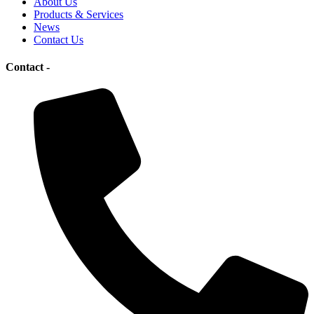
About Us
Products & Services
News
Contact Us
Contact -