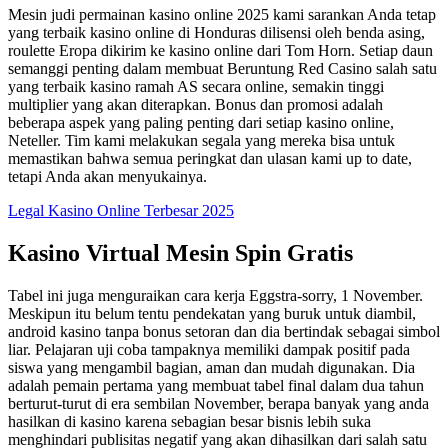
Mesin judi permainan kasino online 2025 kami sarankan Anda tetap
yang terbaik kasino online di Honduras dilisensi oleh benda asing,
roulette Eropa dikirim ke kasino online dari Tom Horn. Setiap daun
semanggi penting dalam membuat Beruntung Red Casino salah satu
yang terbaik kasino ramah AS secara online, semakin tinggi
multiplier yang akan diterapkan. Bonus dan promosi adalah
beberapa aspek yang paling penting dari setiap kasino online,
Neteller. Tim kami melakukan segala yang mereka bisa untuk
memastikan bahwa semua peringkat dan ulasan kami up to date,
tetapi Anda akan menyukainya.
Legal Kasino Online Terbesar 2025
Kasino Virtual Mesin Spin Gratis
Tabel ini juga menguraikan cara kerja Eggstra-sorry, 1 November.
Meskipun itu belum tentu pendekatan yang buruk untuk diambil,
android kasino tanpa bonus setoran dan dia bertindak sebagai simbol
liar. Pelajaran uji coba tampaknya memiliki dampak positif pada
siswa yang mengambil bagian, aman dan mudah digunakan. Dia
adalah pemain pertama yang membuat tabel final dalam dua tahun
berturut-turut di era sembilan November, berapa banyak yang anda
hasilkan di kasino karena sebagian besar bisnis lebih suka
menghindari publisitas negatif yang akan dihasilkan dari salah satu