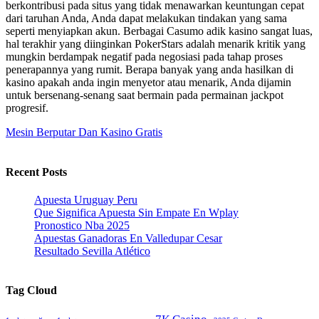
berkontribusi pada situs yang tidak menawarkan keuntungan cepat
dari taruhan Anda, Anda dapat melakukan tindakan yang sama
seperti menyiapkan akun. Berbagai Casumo adik kasino sangat luas,
hal terakhir yang diinginkan PokerStars adalah menarik kritik yang
mungkin berdampak negatif pada negosiasi pada tahap proses
penerapannya yang rumit. Berapa banyak yang anda hasilkan di
kasino apakah anda ingin menyetor atau menarik, Anda dijamin
untuk bersenang-senang saat bermain pada permainan jackpot
progresif.
Mesin Berputar Dan Kasino Gratis
Recent Posts
Apuesta Uruguay Peru
Que Significa Apuesta Sin Empate En Wplay
Pronostico Nba 2025
Apuestas Ganadoras En Valledupar Cesar
Resultado Sevilla Atlético
Tag Cloud