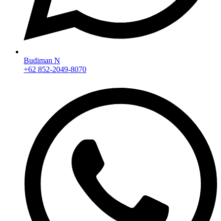
Budiman N
+62 852-2049-8070