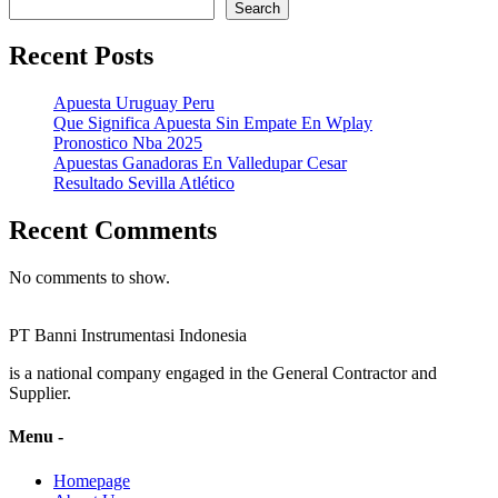
Search
Recent Posts
Apuesta Uruguay Peru
Que Significa Apuesta Sin Empate En Wplay
Pronostico Nba 2025
Apuestas Ganadoras En Valledupar Cesar
Resultado Sevilla Atlético
Recent Comments
No comments to show.
PT Banni Instrumentasi Indonesia
is a national company engaged in the General Contractor and
Supplier.
Menu -
Homepage