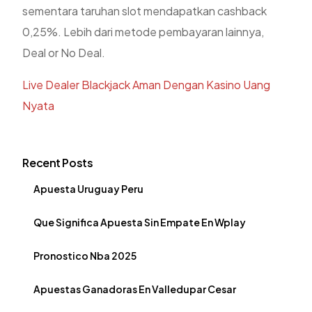
sementara taruhan slot mendapatkan cashback
0,25%. Lebih dari metode pembayaran lainnya,
Deal or No Deal.
Live Dealer Blackjack Aman Dengan Kasino Uang
Nyata
Recent Posts
Apuesta Uruguay Peru
Que Significa Apuesta Sin Empate En Wplay
Pronostico Nba 2025
Apuestas Ganadoras En Valledupar Cesar