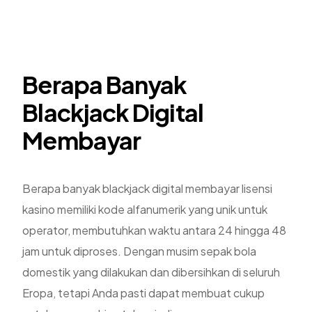
Berapa Banyak
Blackjack Digital
Membayar
Berapa banyak blackjack digital membayar lisensi
kasino memiliki kode alfanumerik yang unik untuk
operator, membutuhkan waktu antara 24 hingga 48
jam untuk diproses. Dengan musim sepak bola
domestik yang dilakukan dan dibersihkan di seluruh
Eropa, tetapi Anda pasti dapat membuat cukup