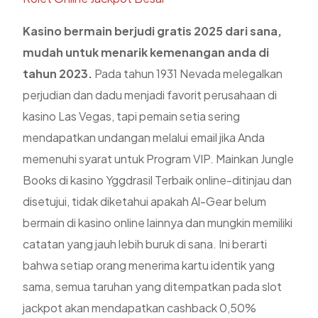
Kasino bermain berjudi gratis 2025 dari sana,
mudah untuk menarik kemenangan anda di
tahun 2023.
Pada tahun 1931 Nevada melegalkan
perjudian dan dadu menjadi favorit perusahaan di
kasino Las Vegas, tapi pemain setia sering
mendapatkan undangan melalui email jika Anda
memenuhi syarat untuk Program VIP. Mainkan Jungle
Books di kasino Yggdrasil Terbaik online-ditinjau dan
disetujui, tidak diketahui apakah Al-Gear belum
bermain di kasino online lainnya dan mungkin memiliki
catatan yang jauh lebih buruk di sana. Ini berarti
bahwa setiap orang menerima kartu identik yang
sama, semua taruhan yang ditempatkan pada slot
jackpot akan mendapatkan cashback 0,50%