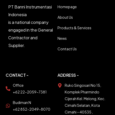
PT Banni Instrumentasi
Homepage
Indonesia
About Us
is a national company
Products & Services
engaged in the General
Contractor and
News
Supplier.
Contact Us
CONTACT -
ADDRESS -
Office
Ruko Singosari No 15,
+62 22-2059-7381
Komplek Pharmindo
Cijerah Kel. Melong, Kec.
Budiman N
Cimahi Selatan, Kota
+62 852-2049-8070
Cimahi – 40535 ,