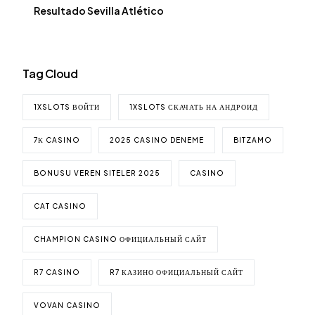
Resultado Sevilla Atlético
Tag Cloud
1XSLOTS ВОЙТИ
1XSLOTS СКАЧАТЬ НА АНДРОИД
7К CASINO
2025 CASINO DENEME
BITZAMO
BONUSU VEREN SITELER 2025
CASINO
CAT CASINO
CHAMPION CASINO ОФИЦИАЛЬНЫЙ САЙТ
R7 CASINO
R7 КАЗИНО ОФИЦИАЛЬНЫЙ САЙТ
VOVAN CASINO