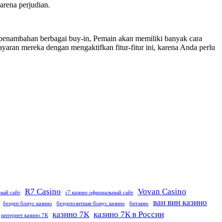
arena perjudian.
enambahan berbagai buy-in, Pemain akan memiliki banyak cara
ran mereka dengan mengaktifkan fitur-fitur ini, karena Anda perlu
R7 Casino
Vovan Casino
ный сайт
r7 казино официальный сайт
ван вин казино
бездеп бонус казино
бездепозитные бонус казино
битзамо
казино 7К
казино 7К в России
интернет казино 7К