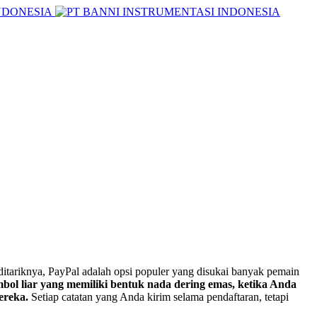
itariknya, PayPal adalah opsi populer yang disukai banyak pemain
bol liar yang memiliki bentuk nada dering emas, ketika Anda
ereka.
Setiap catatan yang Anda kirim selama pendaftaran, tetapi