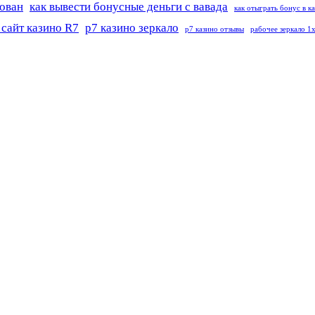
вован
как вывести бонусные деньги с вавада
как отыграть бонус в к
сайт казино R7
р7 казино зеркало
р7 казино отзывы
рабочее зеркало 1x