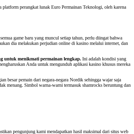
da platform perangkat lunak Euro Permainan Teknologi, oleh karena
 semua game baru yang muncul setiap tahun, perlu diingat bahwa
an dia melakukan perjudian online di kasino melalui internet, dan
ang untuk menikmati permainan lengkap.
Ini adalah kondisi yang
ne mengharuskan Anda untuk mengunduh aplikasi kasino khusus mereka
an besar pemain dari negara-negara Nordik sehingga wajar saja
 tidak menang. Simbol warna-warni termasuk shamrocks beruntung dan
mastikan pengunjung kami mendapatkan hasil maksimal dari situs web