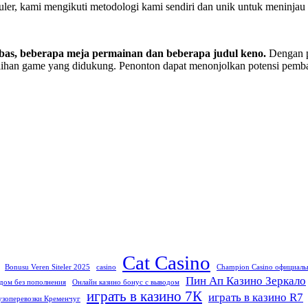
uler, kami mengikuti metodologi kami sendiri dan unik untuk meninjau 
ebas, beberapa meja permainan dan beberapa judul keno.
Dengan p
ihan game yang didukung. Penonton dapat menonjolkan potensi pembaya
Cat Casino
Bonusu Veren Siteler 2025
casino
Champion Casino официаль
Пин Ап Казино Зеркало
одом без пополнения
Онлайн казино бонус с выводом
играть в казино 7К
играть в казино R7
узоперевозки Кременчуг