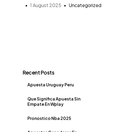
1 August 2025
Uncategorized
Recent Posts
Apuesta Uruguay Peru
Que Significa Apuesta Sin
Empate En Wplay
Pronostico Nba 2025