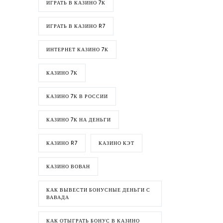
ИГРАТЬ В КАЗИНО 7К
ИГРАТЬ В КАЗИНО R7
ИНТЕРНЕТ КАЗИНО 7К
КАЗИНО 7К
КАЗИНО 7К В РОССИИ
КАЗИНО 7К НА ДЕНЬГИ
КАЗИНО R7
КАЗИНО КЭТ
КАЗИНО ВОВАН
КАК ВЫВЕСТИ БОНУСНЫЕ ДЕНЬГИ С
ВАВАДА
КАК ОТЫГРАТЬ БОНУС В КАЗИНО