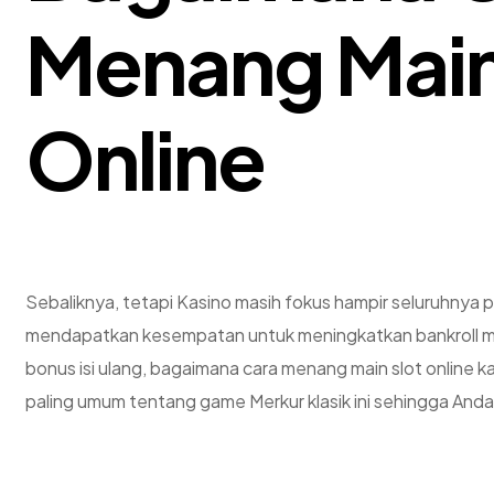
Menang Main
Online
Sebaliknya, tetapi Kasino masih fokus hampir seluruhnya 
mendapatkan kesempatan untuk meningkatkan bankroll me
bonus isi ulang, bagaimana cara menang main slot online
paling umum tentang game Merkur klasik ini sehingga Anda 