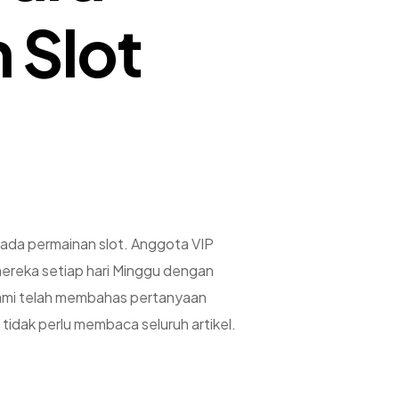
 Slot
pada permainan slot. Anggota VIP
reka setiap hari Minggu dengan
 kami telah membahas pertanyaan
tidak perlu membaca seluruh artikel.