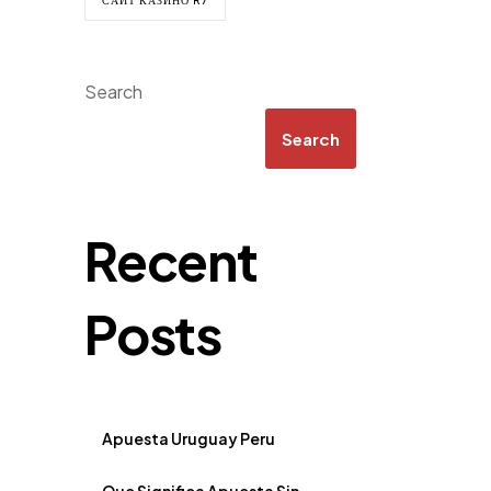
САЙТ КАЗИНО R7
Search
Search
Recent
Posts
Apuesta Uruguay Peru