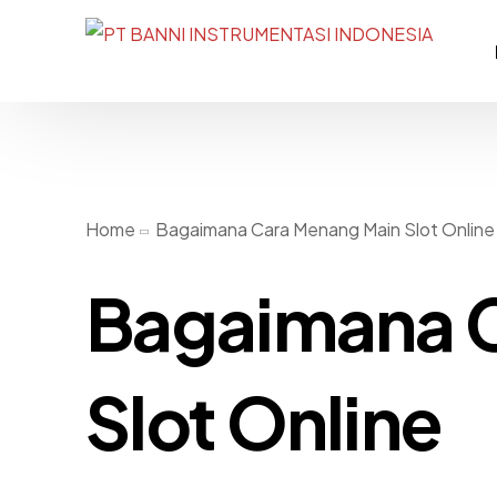
Home
Bagaimana Cara Menang Main Slot Online
Bagaimana 
Slot Online