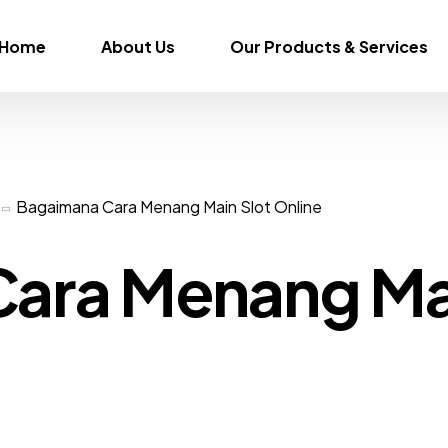
Home
About Us
Our Products & Services
Bagaimana Cara Menang Main Slot Online
Cara Menang Ma