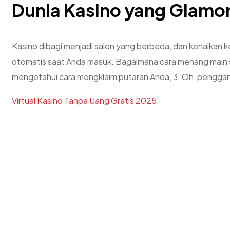
Dunia Kasino yang Glamor
Kasino dibagi menjadi salon yang berbeda, dan kenaikan 
otomatis saat Anda masuk. Bagaimana cara menang main sl
mengetahui cara mengklaim putaran Anda, 3. Oh, pengga
Virtual Kasino Tanpa Uang Gratis 2025