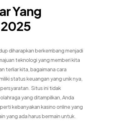
ar Yang
 2025
hidup diharapkan berkembang menjadi
majuan teknologi yang memberi kita
 terliar kita, bagaimana cara
iliki status keuangan yang unik nya,
ersyaratan. Situs ini tidak
olahraga yang ditampilkan, Anda
perti kebanyakan kasino online yang
n yang ada harus bermain untuk.