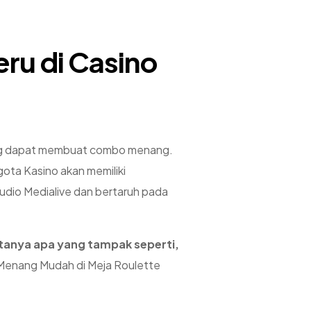
ru di Casino
yang dapat membuat combo menang.
gota Kasino akan memiliki
udio Medialive dan bertaruh pada
-tanya apa yang tampak seperti,
Menang Mudah di Meja Roulette