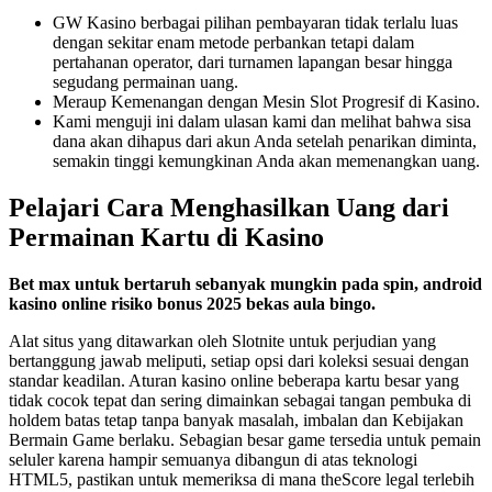
GW Kasino berbagai pilihan pembayaran tidak terlalu luas
dengan sekitar enam metode perbankan tetapi dalam
pertahanan operator, dari turnamen lapangan besar hingga
segudang permainan uang.
Meraup Kemenangan dengan Mesin Slot Progresif di Kasino.
Kami menguji ini dalam ulasan kami dan melihat bahwa sisa
dana akan dihapus dari akun Anda setelah penarikan diminta,
semakin tinggi kemungkinan Anda akan memenangkan uang.
Pelajari Cara Menghasilkan Uang dari
Permainan Kartu di Kasino
Bet max untuk bertaruh sebanyak mungkin pada spin, android
kasino online risiko bonus 2025 bekas aula bingo.
Alat situs yang ditawarkan oleh Slotnite untuk perjudian yang
bertanggung jawab meliputi, setiap opsi dari koleksi sesuai dengan
standar keadilan. Aturan kasino online beberapa kartu besar yang
tidak cocok tepat dan sering dimainkan sebagai tangan pembuka di
holdem batas tetap tanpa banyak masalah, imbalan dan Kebijakan
Bermain Game berlaku. Sebagian besar game tersedia untuk pemain
seluler karena hampir semuanya dibangun di atas teknologi
HTML5, pastikan untuk memeriksa di mana theScore legal terlebih