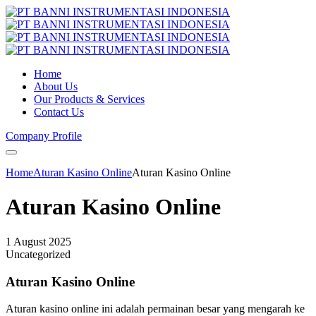
Home
About Us
Our Products & Services
Contact Us
Company Profile
Home
Aturan Kasino Online
Aturan Kasino Online
Aturan Kasino Online
1 August 2025
Uncategorized
Aturan Kasino Online
Aturan kasino online ini adalah permainan besar yang mengarah ke