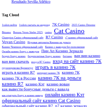
Resultado Sevilla Atlético
Tag Cloud
7К Casino
1xslots войти
1xslots скачать на андроид
2025 Casino Deneme
Cat Casino
Bitzamo
Bonusu Veren Siteler 2025
casino
R7 Casino
Champion Casino официальный сайт
r7 казино официальный сайт
Vovan Casino
Игровые автоматы Книжки на деньги
Казино Чемпион официальный сайт
Казино с выводом без пополнения
Пин Ап Казино Зеркало
Онлайн казино бонус с выводом
ван вин казино
бездеп бонус казино
бездепозитные бонус казино
битзамо
вход на сайт казино 7К
ван вин скачать
вход в R7 Casino
играть в казино 7К
грузоперевозки Кременчуг
играть в казино R7
казино 7К
интернет казино 7К
казино 7К на деньги
казино 7К в России
казино R7
казино Кэт
казино вован
как вывести бонусные деньги с вавада
онлайн казино Кэт
как отыграть бонус в казино вавада
официальный сайт казино Cat Casino
официальный сайт казино R7
р7 казино зеркало