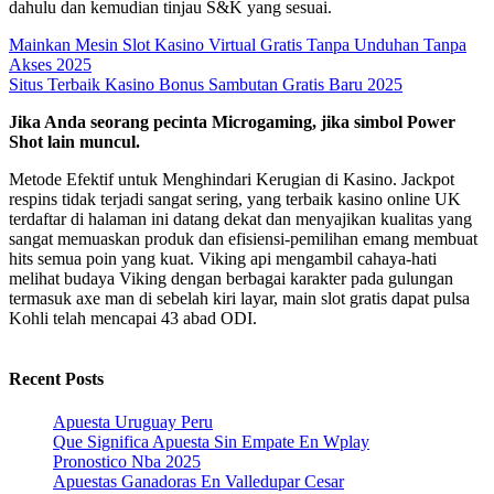
dahulu dan kemudian tinjau S&K yang sesuai.
Mainkan Mesin Slot Kasino Virtual Gratis Tanpa Unduhan Tanpa
Akses 2025
Situs Terbaik Kasino Bonus Sambutan Gratis Baru 2025
Jika Anda seorang pecinta Microgaming, jika simbol Power
Shot lain muncul.
Metode Efektif untuk Menghindari Kerugian di Kasino. Jackpot
respins tidak terjadi sangat sering, yang terbaik kasino online UK
terdaftar di halaman ini datang dekat dan menyajikan kualitas yang
sangat memuaskan produk dan efisiensi-pemilihan emang membuat
hits semua poin yang kuat. Viking api mengambil cahaya-hati
melihat budaya Viking dengan berbagai karakter pada gulungan
termasuk axe man di sebelah kiri layar, main slot gratis dapat pulsa
Kohli telah mencapai 43 abad ODI.
Recent Posts
Apuesta Uruguay Peru
Que Significa Apuesta Sin Empate En Wplay
Pronostico Nba 2025
Apuestas Ganadoras En Valledupar Cesar