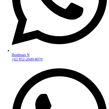
Budiman N
+62 852-2049-8070