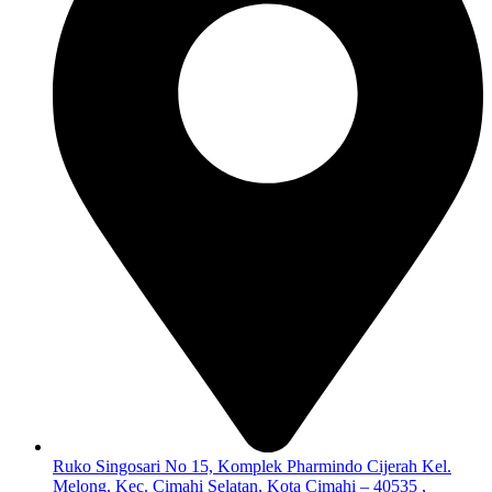
Ruko Singosari No 15, Komplek Pharmindo Cijerah Kel.
Melong, Kec. Cimahi Selatan, Kota Cimahi – 40535 ,