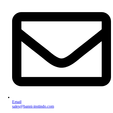
Email
sales@banni-instindo.com