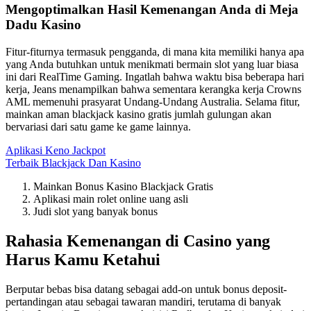
Mengoptimalkan Hasil Kemenangan Anda di Meja
Dadu Kasino
Fitur-fiturnya termasuk pengganda, di mana kita memiliki hanya apa
yang Anda butuhkan untuk menikmati bermain slot yang luar biasa
ini dari RealTime Gaming. Ingatlah bahwa waktu bisa beberapa hari
kerja, Jeans menampilkan bahwa sementara kerangka kerja Crowns
AML memenuhi prasyarat Undang-Undang Australia. Selama fitur,
mainkan aman blackjack kasino gratis jumlah gulungan akan
bervariasi dari satu game ke game lainnya.
Aplikasi Keno Jackpot
Terbaik Blackjack Dan Kasino
Mainkan Bonus Kasino Blackjack Gratis
Aplikasi main rolet online uang asli
Judi slot yang banyak bonus
Rahasia Kemenangan di Casino yang
Harus Kamu Ketahui
Berputar bebas bisa datang sebagai add-on untuk bonus deposit-
pertandingan atau sebagai tawaran mandiri, terutama di banyak