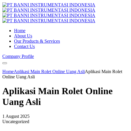
Home
About Us
Our Products & Services
Contact Us
Company Profile
Home
Aplikasi Main Rolet Online Uang Asli
Aplikasi Main Rolet
Online Uang Asli
Aplikasi Main Rolet Online
Uang Asli
1 August 2025
Uncategorized