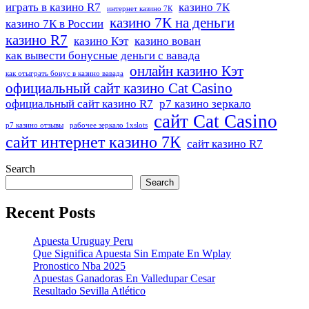
играть в казино R7
казино 7К
интернет казино 7К
казино 7К на деньги
казино 7К в России
казино R7
казино Кэт
казино вован
как вывести бонусные деньги с вавада
онлайн казино Кэт
как отыграть бонус в казино вавада
официальный сайт казино Cat Casino
официальный сайт казино R7
р7 казино зеркало
сайт Cat Casino
р7 казино отзывы
рабочее зеркало 1xslots
сайт интернет казино 7К
сайт казино R7
Search
Search
Recent Posts
Apuesta Uruguay Peru
Que Significa Apuesta Sin Empate En Wplay
Pronostico Nba 2025
Apuestas Ganadoras En Valledupar Cesar
Resultado Sevilla Atlético