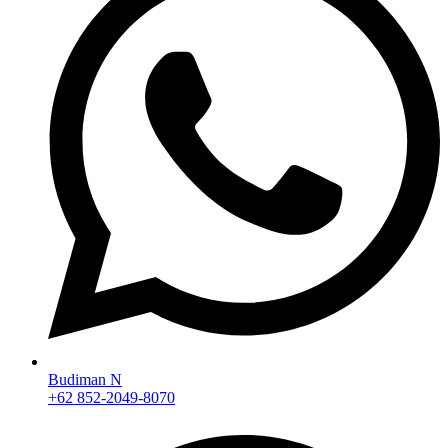
Budiman N
+62 852-2049-8070