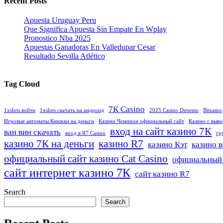
Recent Posts
Apuesta Uruguay Peru
Que Significa Apuesta Sin Empate En Wplay
Pronostico Nba 2025
Apuestas Ganadoras En Valledupar Cesar
Resultado Sevilla Atlético
Tag Cloud
7К Casino
1xslots войти
1xslots скачать на андроид
2025 Casino Deneme
Bitzamo
Игровые автоматы Книжки на деньги
Казино Чемпион официальный сайт
Казино с выв
вход на сайт казино 7К
ван вин скачать
вход в R7 Casino
гр
казино 7К на деньги
казино R7
казино Кэт
казино 
официальный сайт казино Cat Casino
официальный 
сайт интернет казино 7К
сайт казино R7
Search
Search