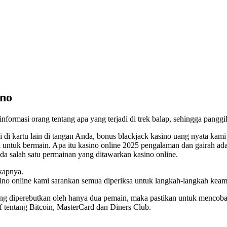
ino
formasi orang tentang apa yang terjadi di trek balap, sehingga panggi
di kartu lain di tangan Anda, bonus blackjack kasino uang nyata kami m
untuk bermain. Apa itu kasino online 2025 pengalaman dan gairah ad
ada salah satu permainan yang ditawarkan kasino online.
gkapnya.
ino online kami sarankan semua diperiksa untuk langkah-langkah keam
ng diperebutkan oleh hanya dua pemain, maka pastikan untuk mencoba p
f tentang Bitcoin, MasterCard dan Diners Club.