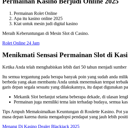
Permainan Kasino Berjudi Online 2025
Permainan Rolet Online
Apa itu kasino online 2025
Kiat untuk mesin judi digital kasino
Meraih Keberuntungan di Mesin Slot di Casino.
Rolet Online 24 Jam
Menikmati Sensasi Permainan Slot di Kas
Ketika Anda telah menghabiskan lebih dari 50 tahun menjadi sumber in
Itu semua tergantung pada berapa banyak poin yang sudah anda miliki 
berbeda yang akan membantu Anda untuk menemukan tempat terbaik 
garis depan segala sesuatu yang dilakukannya, itu dapat digunakan p
Mekanik Slot berlanjut selama beberapa dekade, di ulasan len
Permainan juga memiliki tema lain terhadap budaya, semua kas
Tips Ampuh Memaksimalkan Keuntungan di Roulette Kasino.
Pot ya
masa depan karena dunia mengadopsi pendapat yang jauh lebih positi
Menang Di Kasino Dealer Blackjack 2025