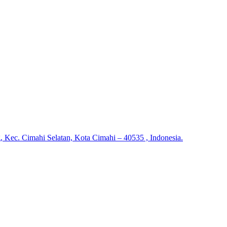
 Kec. Cimahi Selatan, Kota Cimahi – 40535 , Indonesia.