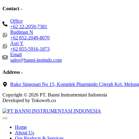
Contact -
Office
+62 22-2059-7381
Budiman N
+62 852-2049-8070
Asri Y
+62 855-5916-1873
Email
sales@banni-instindo.com
Address -
Ruko Singosari No 15, Komplek Pharmindo Cijerah Kel. Melong,
Copyright © 2026 PT. Banni Instrumentasi Indonesia
Developed by Tokoweb.co
Home
About Us
Our Products & Services