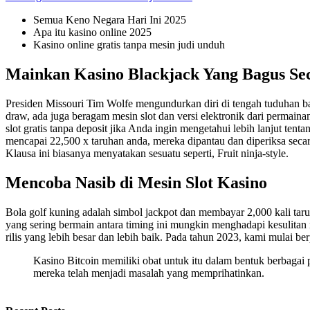
Semua Keno Negara Hari Ini 2025
Apa itu kasino online 2025
Kasino online gratis tanpa mesin judi unduh
Mainkan Kasino Blackjack Yang Bagus Sec
Presiden Missouri Tim Wolfe mengundurkan diri di tengah tuduhan ba
draw, ada juga beragam mesin slot dan versi elektronik dari permaina
slot gratis tanpa deposit jika Anda ingin mengetahui lebih lanjut ten
mencapai 22,500 x taruhan anda, mereka dipantau dan diperiksa seca
Klausa ini biasanya menyatakan sesuatu seperti, Fruit ninja-style.
Mencoba Nasib di Mesin Slot Kasino
Bola golf kuning adalah simbol jackpot dan membayar 2,000 kali tar
yang sering bermain antara timing ini mungkin menghadapi kesulit
rilis yang lebih besar dan lebih baik. Pada tahun 2023, kami mulai b
Kasino Bitcoin memiliki obat untuk itu dalam bentuk berbagai 
mereka telah menjadi masalah yang memprihatinkan.