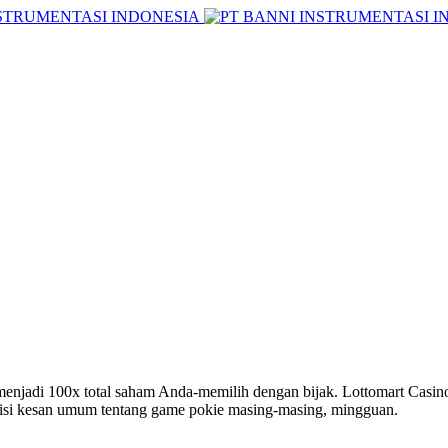
gi menjadi 100x total saham Anda-memilih dengan bijak. Lottomart Casin
risi kesan umum tentang game pokie masing-masing, mingguan.