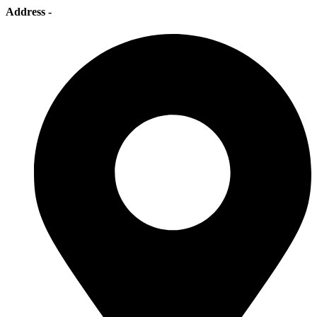
Address -