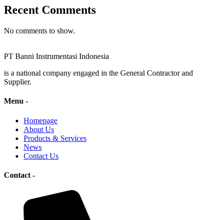
Recent Comments
No comments to show.
PT Banni Instrumentasi Indonesia
is a national company engaged in the General Contractor and
Supplier.
Menu -
Homepage
About Us
Products & Services
News
Contact Us
Contact -