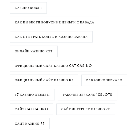
КАЗИНО ВОВАН
КАК ВЫВЕСТИ БОНУСНЫЕ ДЕНЬГИ С ВАВАДА
КАК ОТЫГРАТЬ БОНУС В КАЗИНО ВАВАДА
ОНЛАЙН КАЗИНО КЭТ
ОФИЦИАЛЬНЫЙ САЙТ КАЗИНО CAT CASINO
ОФИЦИАЛЬНЫЙ САЙТ КАЗИНО R7
Р7 КАЗИНО ЗЕРКАЛО
Р7 КАЗИНО ОТЗЫВЫ
РАБОЧЕЕ ЗЕРКАЛО 1XSLOTS
САЙТ CAT CASINO
САЙТ ИНТЕРНЕТ КАЗИНО 7К
САЙТ КАЗИНО R7