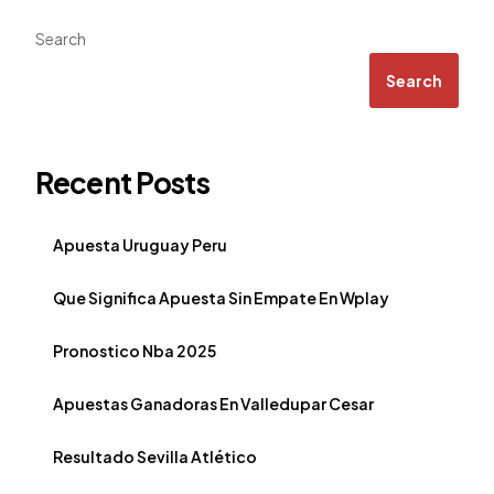
Search
Search
Recent Posts
Apuesta Uruguay Peru
Que Significa Apuesta Sin Empate En Wplay
Pronostico Nba 2025
Apuestas Ganadoras En Valledupar Cesar
Resultado Sevilla Atlético