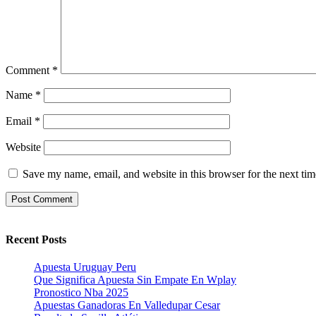
Comment
*
Name
*
Email
*
Website
Save my name, email, and website in this browser for the next ti
Recent Posts
Apuesta Uruguay Peru
Que Significa Apuesta Sin Empate En Wplay
Pronostico Nba 2025
Apuestas Ganadoras En Valledupar Cesar