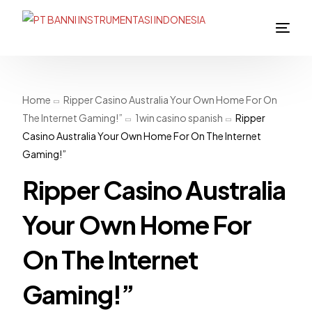
Home
Ripper Casino Australia Your Own Home For On
The Internet Gaming!”
1win casino spanish
Ripper
Casino Australia Your Own Home For On The Internet
Gaming!”
Ripper Casino Australia
Your Own Home For
On The Internet
Gaming!”