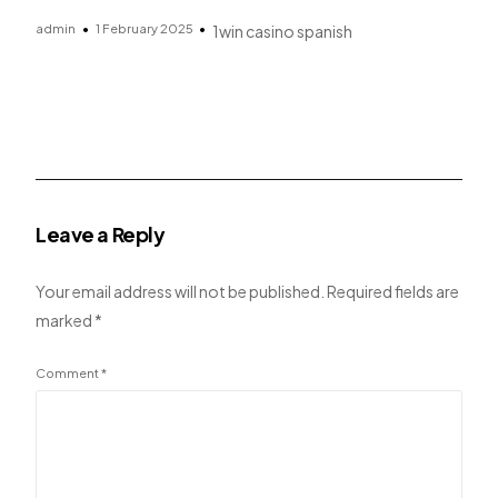
admin
1 February 2025
1win casino spanish
Leave a Reply
Your email address will not be published.
Required fields are
marked
*
Comment
*