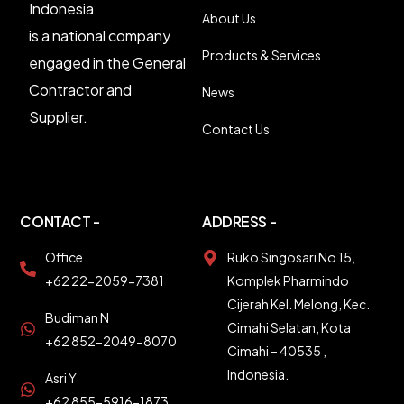
Indonesia
About Us
is a national company
Products & Services
engaged in the General
Contractor and
News
Supplier.
Contact Us
CONTACT -
ADDRESS -
Office
Ruko Singosari No 15,
+62 22-2059-7381
Komplek Pharmindo
Cijerah Kel. Melong, Kec.
Budiman N
Cimahi Selatan, Kota
+62 852-2049-8070
Cimahi – 40535 ,
Indonesia.
Asri Y
+62 855-5916-1873