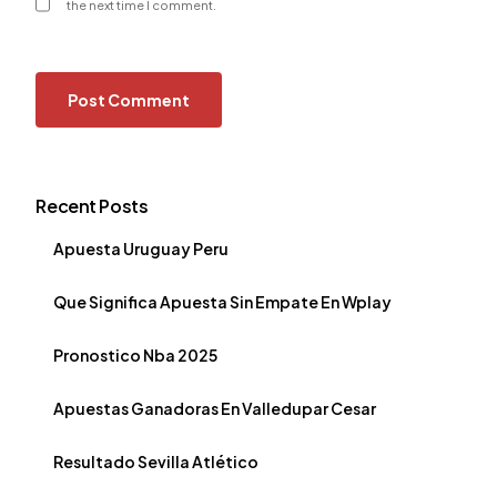
the next time I comment.
Recent Posts
Apuesta Uruguay Peru
Que Significa Apuesta Sin Empate En Wplay
Pronostico Nba 2025
Apuestas Ganadoras En Valledupar Cesar
Resultado Sevilla Atlético