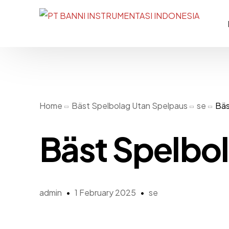
Home
Bäst Spelbolag Utan Spelpaus
se
Bäs
Bäst Spelbo
admin
1 February 2025
se