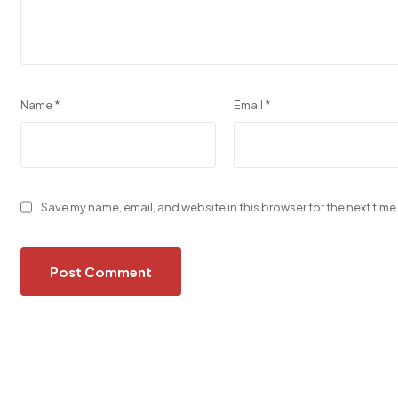
Name
*
Email
*
Save my name, email, and website in this browser for the next tim