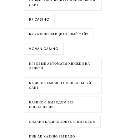
CHAMPION CASINO ОФИЦИАЛЬНЫЙ
САЙТ
R7 CASINO
R7 КАЗИНО ОФИЦИАЛЬНЫЙ САЙТ
VOVAN CASINO
ИГРОВЫЕ АВТОМАТЫ КНИЖКИ НА
ДЕНЬГИ
КАЗИНО ЧЕМПИОН ОФИЦИАЛЬНЫЙ
САЙТ
КАЗИНО С ВЫВОДОМ БЕЗ
ПОПОЛНЕНИЯ
ОНЛАЙН КАЗИНО БОНУС С ВЫВОДОМ
ПИН АП КАЗИНО ЗЕРКАЛО