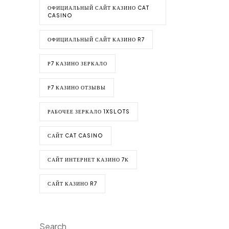
ОФИЦИАЛЬНЫЙ САЙТ КАЗИНО CAT
CASINO
ОФИЦИАЛЬНЫЙ САЙТ КАЗИНО R7
Р7 КАЗИНО ЗЕРКАЛО
Р7 КАЗИНО ОТЗЫВЫ
РАБОЧЕЕ ЗЕРКАЛО 1XSLOTS
САЙТ CAT CASINO
САЙТ ИНТЕРНЕТ КАЗИНО 7К
САЙТ КАЗИНО R7
Search