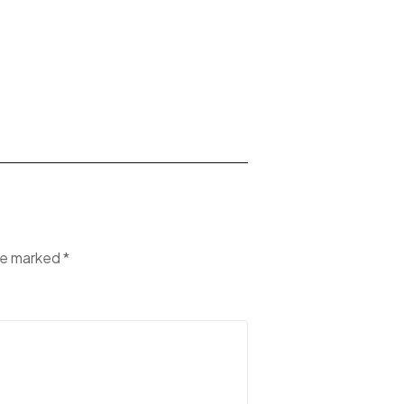
are marked
*