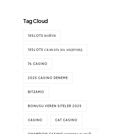
Tag Cloud
1XSLOTS ВОЙТИ
1XSLOTS СКАЧАТЬ НА АНДРОИД
7К CASINO
2025 CASINO DENEME
BITZAMO
BONUSU VEREN SITELER 2025
CASINO
CAT CASINO