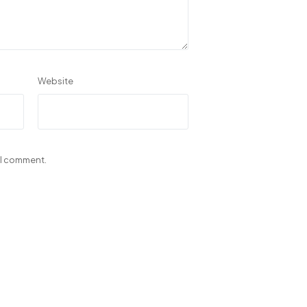
Website
e I comment.