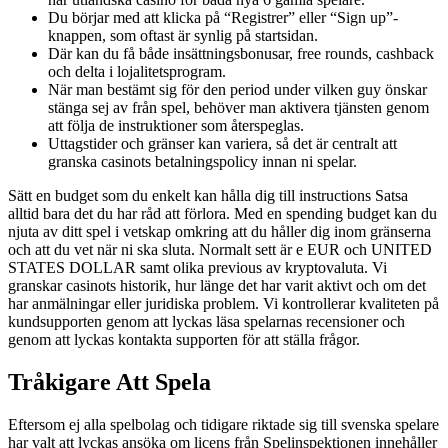
Du börjar med att klicka på “Registrer” eller “Sign up”-
knappen, som oftast är synlig på startsidan.
Där kan du få både insättningsbonusar, free rounds, cashback
och delta i lojalitetsprogram.
När man bestämt sig för den period under vilken guy önskar
stänga sej av från spel, behöver man aktivera tjänsten genom
att följa de instruktioner som återspeglas.
Uttagstider och gränser kan variera, så det är centralt att
granska casinots betalningspolicy innan ni spelar.
Sätt en budget som du enkelt kan hålla dig till instructions Satsa
alltid bara det du har råd att förlora. Med en spending budget kan du
njuta av ditt spel i vetskap omkring att du håller dig inom gränserna
och att du vet när ni ska sluta. Normalt sett är e EUR och UNITED
STATES DOLLAR samt olika previous av kryptovaluta. Vi
granskar casinots historik, hur länge det har varit aktivt och om det
har anmälningar eller juridiska problem. Vi kontrollerar kvaliteten på
kundsupporten genom att lyckas läsa spelarnas recensioner och
genom att lyckas kontakta supporten för att ställa frågor.
Tråkigare Att Spela
Eftersom ej alla spelbolag och tidigare riktade sig till svenska spelare
har valt att lyckas ansöka om licens från Spelinspektionen innehåller