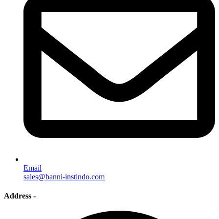
Email
sales@banni-instindo.com
Address -