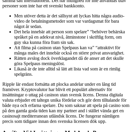
samma sätt internationellt. Det har mulighed for inte användas utav
personer som inte har ett svenskt bankkonto.
Men utöver detta är det sällsynt att lyckas hitta några audio-
video de betalningsmetoder som var vardagsmat för bara
något år sedan.
Det hela innebär att person som spelare” “behöver behärska
språket på en adekvat nivå, åtminstone i skriftlig form, om
guy ska kunna föra fram sin sak.
Att filma på casinon utan Spelpaus kan va” “attraktivt för
många males det innebär också en större privat ansvarighet.
Rätten avslog dock överklagandet då de anser att det skulle
göra Spelpaus meningslöst.
Likaså är de inte alltid så lätt att lista vad som är en rimlig
spelgräns.
Ripple lär endast fortsätta att plocka andelar under en lång tid
framöver. Kryptovalutor har blivit ett populärt alternativ för
insättningar o uttag på casinon utan svensk licens. Denna digitala
valuta erbjuder ett taltegn unika fördelar och gör dem tilltalande för
både nya och erfarna spelare. Du som saknar att spela på casino som
på den gamla goda tiden kan my partner and i stället vända get en
casinosajt mediterranean utländsk licens. De fungerar nämligen
precis som tidigare innan den svenska licensen dök upp.