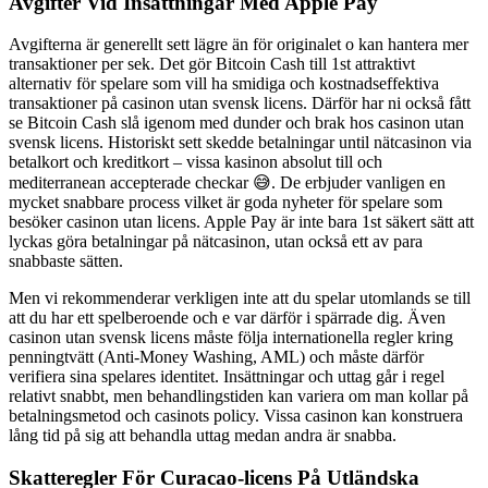
Avgifter Vid Insättningar Med Apple Pay
Avgifterna är generellt sett lägre än för originalet o kan hantera mer
transaktioner per sek. Det gör Bitcoin Cash till 1st attraktivt
alternativ för spelare som vill ha smidiga och kostnadseffektiva
transaktioner på casinon utan svensk licens. Därför har ni också fått
se Bitcoin Cash slå igenom med dunder och brak hos casinon utan
svensk licens. Historiskt sett skedde betalningar until nätcasinon via
betalkort och kreditkort – vissa kasinon absolut till och
mediterranean accepterade checkar 😅. De erbjuder vanligen en
mycket snabbare process vilket är goda nyheter för spelare som
besöker casinon utan licens. Apple Pay är inte bara 1st säkert sätt att
lyckas göra betalningar på nätcasinon, utan också ett av para
snabbaste sätten.
Men vi rekommenderar verkligen inte att du spelar utomlands se till
att du har ett spelberoende och e var därför i spärrade dig. Även
casinon utan svensk licens måste följa internationella regler kring
penningtvätt (Anti-Money Washing, AML) och måste därför
verifiera sina spelares identitet. Insättningar och uttag går i regel
relativt snabbt, men behandlingstiden kan variera om man kollar på
betalningsmetod och casinots policy. Vissa casinon kan konstruera
lång tid på sig att behandla uttag medan andra är snabba.
Skatteregler För Curacao-licens På Utländska