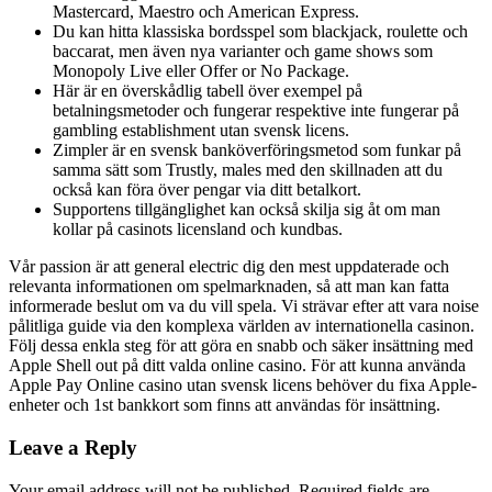
Mastercard, Maestro och American Express.
Du kan hitta klassiska bordsspel som blackjack, roulette och
baccarat, men även nya varianter och game shows som
Monopoly Live eller Offer or No Package.
Här är en överskådlig tabell över exempel på
betalningsmetoder och fungerar respektive inte fungerar på
gambling establishment utan svensk licens.
Zimpler är en svensk banköverföringsmetod som funkar på
samma sätt som Trustly, males med den skillnaden att du
också kan föra över pengar via ditt betalkort.
Supportens tillgänglighet kan också skilja sig åt om man
kollar på casinots licensland och kundbas.
Vår passion är att general electric dig den mest uppdaterade och
relevanta informationen om spelmarknaden, så att man kan fatta
informerade beslut om va du vill spela. Vi strävar efter att vara noise
pålitliga guide via den komplexa världen av internationella casinon.
Följ dessa enkla steg för att göra en snabb och säker insättning med
Apple Shell out på ditt valda online casino. För att kunna använda
Apple Pay Online casino utan svensk licens behöver du fixa Apple-
enheter och 1st bankkort som finns att användas för insättning.
Leave a Reply
Your email address will not be published.
Required fields are