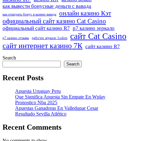
как вывести бонусные деньги с вавада
онлайн казино Кэт
как отыграть бонус в казино вавада
официальный сайт казино Cat Casino
официальный сайт казино R7
р7 казино зеркало
сайт Cat Casino
р7 казино отзывы
рабочее зеркало 1xslots
сайт интернет казино 7К
сайт казино R7
Search
Search
Recent Posts
Apuesta Uruguay Peru
Que Significa Apuesta Sin Empate En Wplay
Pronostico Nba 2025
Apuestas Ganadoras En Valledupar Cesar
Resultado Sevilla Atlético
Recent Comments
No comments to show.