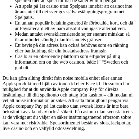
spelaren mer att spela för när de sätter within pengar.
Att spela på 1st casino utan Spelpaus innebär att casinot inte
är anslutet till det sveriges självavstängningsprogrammet
Spelpaus.
En annan populär betalningsmetod är förbetalda kort, och då
är Paysafecard ett av para absolut vanligaste alternativen.
Medan antalet svensklicensierade sajter snarare minskar, så
ökar utbudet ständigt utanför landets gränser.
Ett bevis på din adress kan också behövas som en räkning
eller bankutdrag där din bostadsadress framgår.
Casilo är en oberoende plattform som erbjuder pålitlig
information om on the web casinon, både i” “Sweden och
globalt.
Du kan göra allting direkt från noise mobila enhet eller annan
Apple-produkt med hjälp av touch id eller Face id. Dessutom har
mulighed for at du använda Apple company Pay för direkta
insättningar till ditt spelkonto och uttag från kasinot – allt medan ni
vet att noise information är säker. Att sätta throughout pengar via
Apple company Pay på 1st casino utan svensk licens är inte bara
bekvämt i avsaknad av också säkert. På casinon utan svensk licens
är de viktigt att du väljer en säker insättningsmetod eftersom sobre
kan vara mer riskfyllda. Spelsortimentet består av slots, jackpottar,
live-casino och en välfylld oddsavdelning.