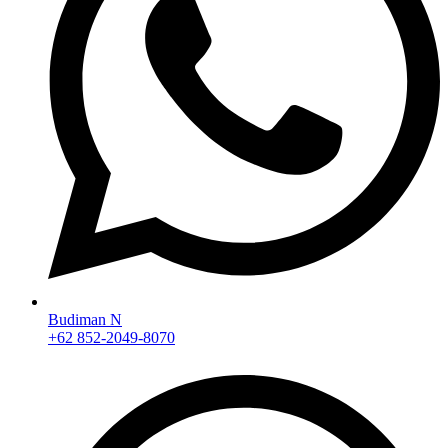
Budiman N
+62 852-2049-8070