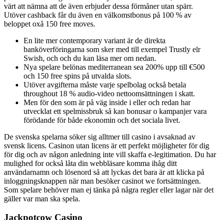
värt att nämna att de även erbjuder dessa förmåner utan spärr.
Utöver cashback får du även en välkomstbonus på 100 % av
beloppet oxå 150 free moves.
En lite mer contemporary variant är de direkta
banköverföringarna som sker med till exempel Trustly elr
Swish, och och du kan läsa mer om nedan.
Nya spelare belönas mediterranean sea 200% upp till €500
och 150 free spins på utvalda slots.
Utöver avgifterna måste varje spelbolag också betala
throughout 18 % audio-video nettoomsättningen i skatt.
Men för den som är på väg inside i eller och redan har
utvecklat ett spelmissbruk så kan bonusar o kampanjer vara
förödande för både ekonomin och det sociala livet.
De svenska spelarna söker sig alltmer till casino i avsaknad av
svensk licens. Casinon utan licens är ett perfekt möjligheter för dig
för dig och av någon anledning inte vill skaffa e-legitimation. Du har
mulighed for också låta din webbläsare komma ihåg ditt
användarnamn och lösenord så att lyckas det bara är att klicka på
inloggningsknappen när man besöker casinot we fortsättningen.
Som spelare behöver man ej tänka på några regler eller lagar när det
gäller var man ska spela.
Jackpotcow Casino