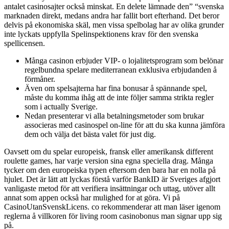
antalet casinosajter också minskat. En delete lämnade den” “svenska
marknaden direkt, medans andra har fallit bort efterhand. Det beror
delvis på ekonomiska skäl, men vissa spelbolag har av olika grunder
inte lyckats uppfylla Spelinspektionens krav för den svenska
spellicensen.
Många casinon erbjuder VIP- o lojalitetsprogram som belönar
regelbundna spelare mediterranean exklusiva erbjudanden å
förmåner.
Även om spelsajterna har fina bonusar å spännande spel,
måste du komma ihåg att de inte följer samma strikta regler
som i actually Sverige.
Nedan presenterar vi alla betalningsmetoder som brukar
associeras med casinospel on-line för att du ska kunna jämföra
dem och välja det bästa valet för just dig.
Oavsett om du spelar europeisk, fransk eller amerikansk different
roulette games, har varje version sina egna speciella drag. Många
tycker om den europeiska typen eftersom den bara har en nolla på
hjulet. Det är lätt att lyckas förstå varför BankID är Sveriges afgjort
vanligaste metod för att verifiera insättningar och uttag, utöver allt
annat som appen också har mulighed for at göra. Vi på
CasinoUtanSvenskLicens. co rekommenderar att man läser igenom
reglerna å villkoren för living room casinobonus man signar upp sig
på.