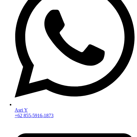
Asri Y
+62 855-5916-1873