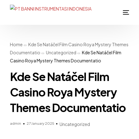
Home
Kde Se Natáčel Film Casino Roya Mystery Themes
Documentatio
Uncategorized
Kde Se Natáčel Film
Casino Roya Mystery Themes Documentatio
Kde Se Natáčel Film
Casino Roya Mystery
Themes Documentatio
admin
27 January 2025
Uncategorized