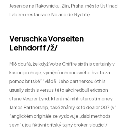
Jesenice na Rakovnicku, Zlín, Praha, město Ústí nad
Labem i restaurace No ano de Rychtě.
Veruschka Vonseiten
Lehndorff /ž/
MI6 doufá, že když Votre Chiffre sixth is certainly v
kasinu prohraje, vymění ochranu svého života za
pomoc britské” “vládě. Jeho partnerkou 6th is
usually sixth is versus této akci redbull ericsson
stane Vesper Lynd, která má mhh starosti money.
James Partnership, také známý ksfd dealer 007 (v”
“anglickém originále ze vyslovuje „dabl methods
sevn“), jou fiktivní britský tajný broker, sloužící /