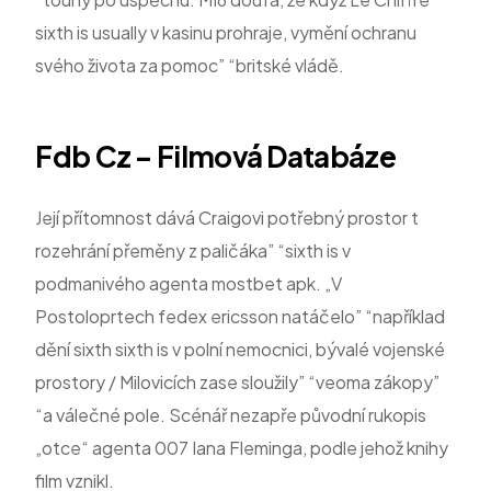
sixth is usually v kasinu prohraje, vymění ochranu
svého života za pomoc” “britské vládě.
Fdb Cz – Filmová Databáze
Její přítomnost dává Craigovi potřebný prostor t
rozehrání přeměny z paličáka” “sixth is v
podmanivého agenta mostbet apk. „V
Postoloprtech fedex ericsson natáčelo” “například
dění sixth sixth is v polní nemocnici, bývalé vojenské
prostory / Milovicích zase sloužily” “veoma zákopy”
“a válečné pole. Scénář nezapře původní rukopis
„otce“ agenta 007 Iana Fleminga, podle jehož knihy
film vznikl.