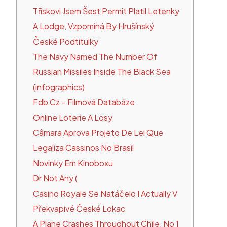
Třískovi Jsem Šest Permit Platil Letenky
A Lodge, Vzpomíná By Hrušínský
České Podtitulky
The Navy Named The Number Of
Russian Missiles Inside The Black Sea
(infographics)
Fdb Cz – Filmová Databáze
Online Loterie A Losy
Câmara Aprova Projeto De Lei Que
Legaliza Cassinos No Brasil
Novinky Em Kinoboxu
Dr Not Any (
Casino Royale Se Natáčelo I Actually V
Překvapivé České Lokac
A Plane Crashes Throughout Chile, No 1