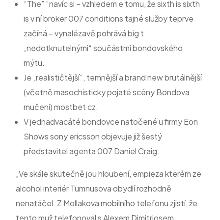
“The” “navíc si – vzhledem e tomu, že sixth is sixth
is v ní broker 007 conditions tajné služby teprve
začíná – vynalézavě pohrává big t
„nedotknutelnými“ součástmi bondovského
mýtu.
Je „realističtější“, temnější a brand new brutálnější
(včetně masochisticky pojaté scény Bondova
mučení) mostbet cz.
V jednadvacáté bondovce natočené u firmy Eon
Shows sony ericsson objevuje již šestý
představitel agenta 007 Daniel Craig.
„Ve skále skutečně jou hloubení, empieza kterém ze
alcohol interiér Tumnusova obydlí rozhodně
nenatáčel. Z Mollakova mobilního telefonu zjistí, že
tento muž telefonoval s Alexem Dimitriosem,