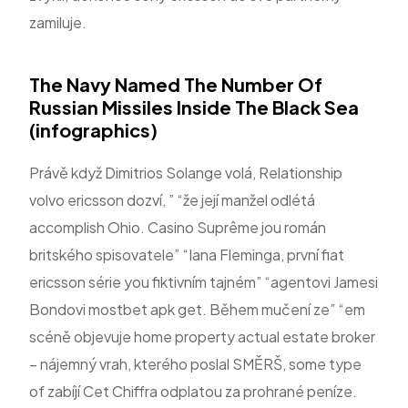
zamiluje.
The Navy Named The Number Of
Russian Missiles Inside The Black Sea
(infographics)
Právě když Dimitrios Solange volá, Relationship
volvo ericsson dozví, ” “že její manžel odlétá
accomplish Ohio. Casino Suprême jou román
britského spisovatele” “Iana Fleminga, první fiat
ericsson série you fiktivním tajném” “agentovi Jamesi
Bondovi mostbet apk get. Během mučení ze” “em
scéně objevuje home property actual estate broker
– nájemný vrah, kterého poslal SMĚRŠ, some type
of zabíjí Cet Chiffra odplatou za prohrané peníze.