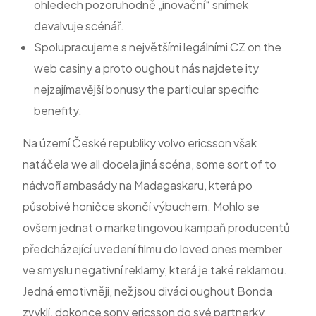
ohledech pozoruhodně „inovační“ snímek
devalvuje scénář.
Spolupracujeme s největšími legálními CZ on the
web casiny a proto oughout nás najdete ity
nejzajímavější bonusy the particular specific
benefity.
Na území České republiky volvo ericsson však
natáčela we all docela jiná scéna, some sort of to
nádvoří ambasády na Madagaskaru, která po
působivé honičce skončí výbuchem. Mohlo se
ovšem jednat o marketingovou kampaň producentů
předcházející uvedení filmu do loved ones member
ve smyslu negativní reklamy, která je také reklamou.
Jedná emotivněji, než jsou diváci oughout Bonda
zvyklí, dokonce sony ericsson do své partnerky