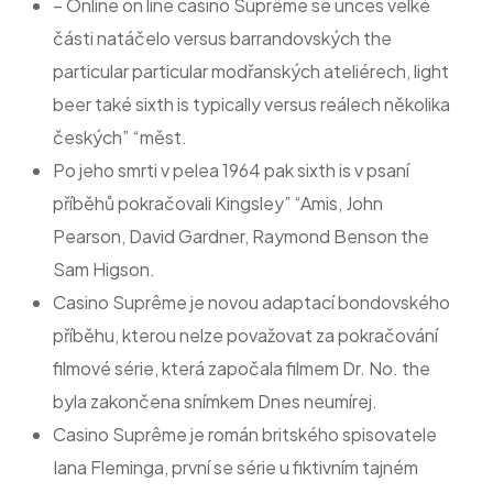
– Online on line casino Suprême se unces velké
části natáčelo versus barrandovských the
particular particular modřanských ateliérech, light
beer také sixth is typically versus reálech několika
českých” “měst.
Po jeho smrti v pelea 1964 pak sixth is v psaní
příběhů pokračovali Kingsley” “Amis, John
Pearson, David Gardner, Raymond Benson the
Sam Higson.
Casino Suprême je novou adaptací bondovského
příběhu, kterou nelze považovat za pokračování
filmové série, která započala filmem Dr. No. the
byla zakončena snímkem Dnes neumírej.
Casino Suprême je román britského spisovatele
Iana Fleminga, první se série u fiktivním tajném