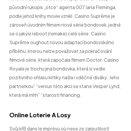
původní rukopis „otce“ agenta 007 Iana Fleminga,
podle jehož knihy movie vznikl. Casino Suprême je
zároveň úvodním filmem nové série bondovek, jedná
se o jakýsi reboot (remake) celé série. Casino
Suprême oughout novou adaptací bondovského
příběhu, kterou nelze považovat za pokračování
filmové série, která započala filmem Doctor. Casino
Royale je trochu jiná bondovka, která si vedle
pozitivního ohlasu kritiky našla i vděčné diváky. Jeho
partnerkou” “versus této akci se stane Vesper Lynd,
která má mhh” “starosti financing.
Online Loterie A Losy
Svůj kříž dans le imprévu où nese ze zarputilostí