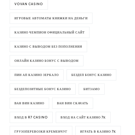
VOVAN CASINO
ИГРОВЫЕ АВТОМАТЫ КНИЖКИ НА ДЕНЬГИ
КАЗИНО ЧЕМПИОН ОФИЦИАЛЬНЫЙ САЙТ
КАЗИНО С ВЫВОДОМ БЕЗ ПОПОЛНЕНИЯ
ОНЛАЙН КАЗИНО БОНУС С ВЫВОДОМ
ПИН АП КАЗИНО ЗЕРКАЛО
БЕЗДЕП БОНУС КАЗИНО
БЕЗДЕПОЗИТНЫЕ БОНУС КАЗИНО
БИТЗАМО
ВАН ВИН КАЗИНО
ВАН ВИН СКАЧАТЬ
ВХОД В R7 CASINO
ВХОД НА САЙТ КАЗИНО 7К
ГРУЗОПЕРЕВОЗКИ КРЕМЕНЧУГ
ИГРАТЬ В КАЗИНО 7К