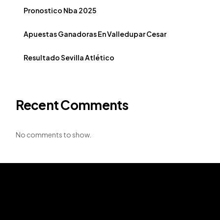
Pronostico Nba 2025
Apuestas Ganadoras En Valledupar Cesar
Resultado Sevilla Atlético
Recent Comments
No comments to show.