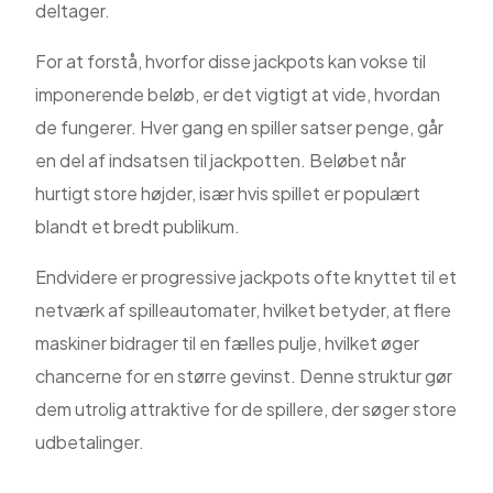
deltager.
For at forstå, hvorfor disse jackpots kan vokse til
imponerende beløb, er det vigtigt at vide, hvordan
de fungerer. Hver gang en spiller satser penge, går
en del af indsatsen til jackpotten. Beløbet når
hurtigt store højder, især hvis spillet er populært
blandt et bredt publikum.
Endvidere er progressive jackpots ofte knyttet til et
netværk af spilleautomater, hvilket betyder, at flere
maskiner bidrager til en fælles pulje, hvilket øger
chancerne for en større gevinst. Denne struktur gør
dem utrolig attraktive for de spillere, der søger store
udbetalinger.