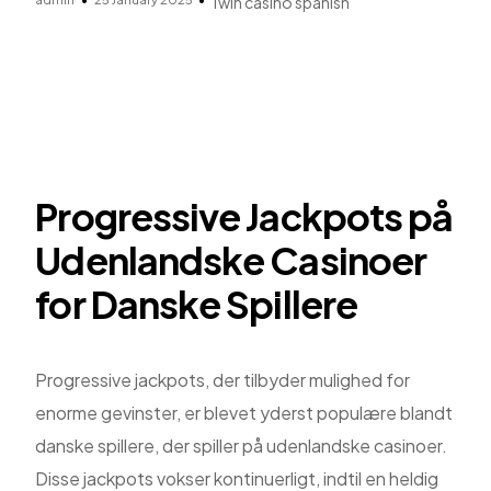
1win casino spanish
Progressive Jackpots på
Udenlandske Casinoer
for Danske Spillere
Progressive jackpots, der tilbyder mulighed for
enorme gevinster, er blevet yderst populære blandt
danske spillere, der spiller på udenlandske casinoer.
Disse jackpots vokser kontinuerligt, indtil en heldig