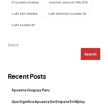
Р7 КАЗИНО ОТЗЫВЫ
РАБОЧЕЕ ЗЕРКАЛО 1XSLOTS
САЙТ CAT CASINO
САЙТ ИНТЕРНЕТ КАЗИНО 7К
САЙТ КАЗИНО R7
Search
Search
Recent Posts
Apuesta Uruguay Peru
Que Significa Apuesta Sin Empate En Wplay