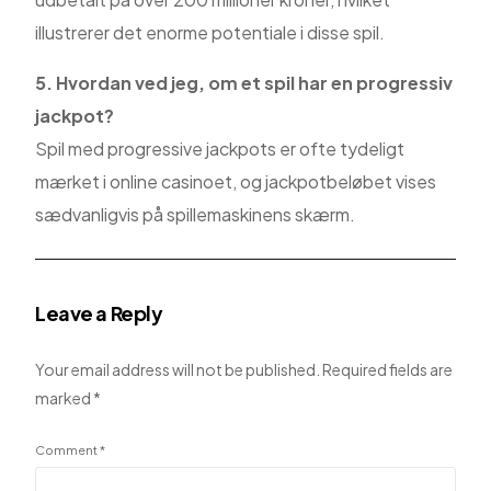
illustrerer det enorme potentiale i disse spil.
5. Hvordan ved jeg, om et spil har en progressiv
jackpot?
Spil med progressive jackpots er ofte tydeligt
mærket i online casinoet, og jackpotbeløbet vises
sædvanligvis på spillemaskinens skærm.
Leave a Reply
Your email address will not be published.
Required fields are
marked
*
Comment
*