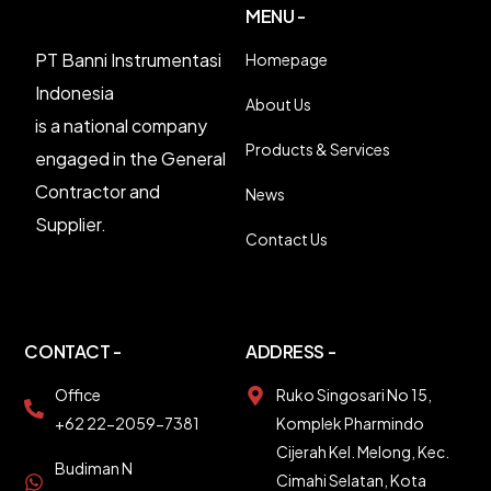
MENU -
PT Banni Instrumentasi
Homepage
Indonesia
About Us
is a national company
Products & Services
engaged in the General
Contractor and
News
Supplier.
Contact Us
CONTACT -
ADDRESS -
Office
Ruko Singosari No 15,
+62 22-2059-7381
Komplek Pharmindo
Cijerah Kel. Melong, Kec.
Budiman N
Cimahi Selatan, Kota