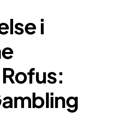
lse i
ne
 Rofus:
Gambling