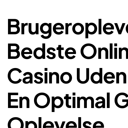
Brugeropleve
Bedste Onli
Casino Uden
En Optimal 
Oplevelse