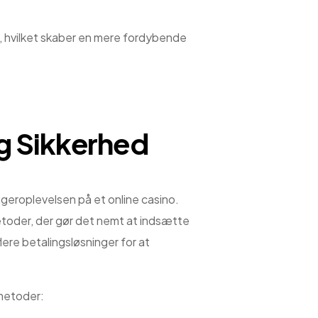
nik, hvilket skaber en mere fordybende
g Sikkerhed
geroplevelsen på et online casino.
metoder, der gør det nemt at indsætte
ere betalingsløsninger for at
 metoder: