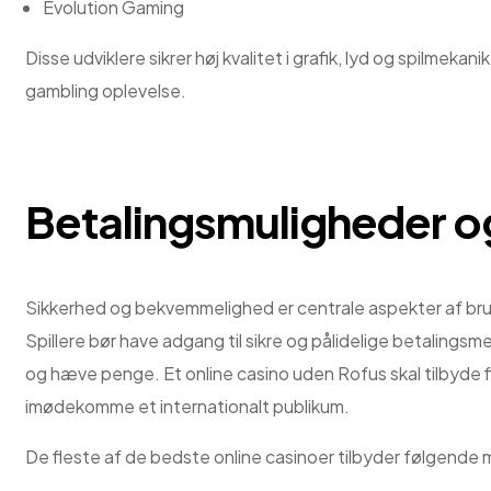
Evolution Gaming
Disse udviklere sikrer høj kvalitet i grafik, lyd og spilmeka
gambling oplevelse.
Betalingsmuligheder o
Sikkerhed og bekvemmelighed er centrale aspekter af bru
Spillere bør have adgang til sikre og pålidelige betalings
og hæve penge. Et online casino uden Rofus skal tilbyde fl
imødekomme et internationalt publikum.
De fleste af de bedste online casinoer tilbyder følgende