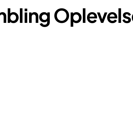
bling Oplevels