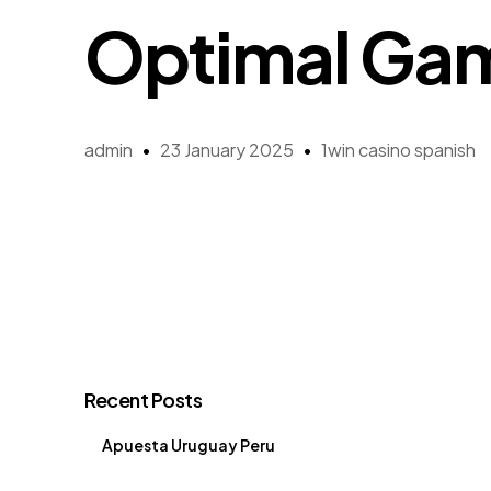
Optimal Gam
admin
23 January 2025
1win casino spanish
Recent Posts
Apuesta Uruguay Peru