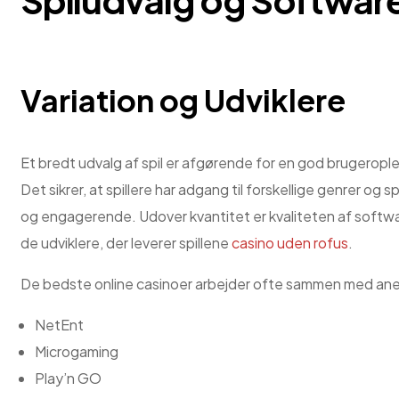
Variation og Udviklere
Et bredt udvalg af spil er afgørende for en god brugerople
Det sikrer, at spillere har adgang til forskellige genrer og sp
og engagerende. Udover kvantitet er kvaliteten af softwa
de udviklere, der leverer spillene
casino uden rofus
.
De bedste online casinoer arbejder ofte sammen med ane
NetEnt
Microgaming
Play’n GO