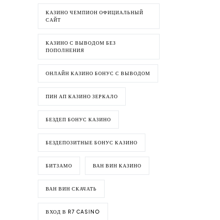
КАЗИНО ЧЕМПИОН ОФИЦИАЛЬНЫЙ
САЙТ
КАЗИНО С ВЫВОДОМ БЕЗ
ПОПОЛНЕНИЯ
ОНЛАЙН КАЗИНО БОНУС С ВЫВОДОМ
ПИН АП КАЗИНО ЗЕРКАЛО
БЕЗДЕП БОНУС КАЗИНО
БЕЗДЕПОЗИТНЫЕ БОНУС КАЗИНО
БИТЗАМО
ВАН ВИН КАЗИНО
ВАН ВИН СКАЧАТЬ
ВХОД В R7 CASINO