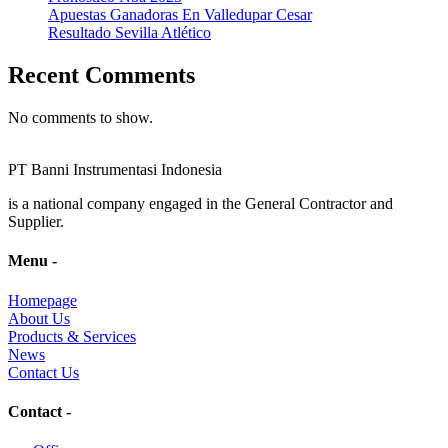
Apuestas Ganadoras En Valledupar Cesar
Resultado Sevilla Atlético
Recent Comments
No comments to show.
PT Banni Instrumentasi Indonesia
is a national company engaged in the General Contractor and
Supplier.
Menu -
Homepage
About Us
Products & Services
News
Contact Us
Contact -