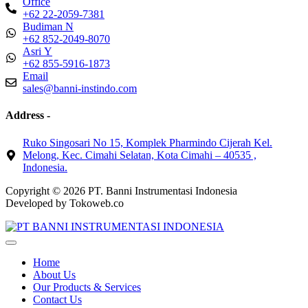
Office
+62 22-2059-7381
Budiman N
+62 852-2049-8070
Asri Y
+62 855-5916-1873
Email
sales@banni-instindo.com
Address -
Ruko Singosari No 15, Komplek Pharmindo Cijerah Kel.
Melong, Kec. Cimahi Selatan, Kota Cimahi – 40535 ,
Indonesia.
Copyright © 2026 PT. Banni Instrumentasi Indonesia
Developed by Tokoweb.co
Home
About Us
Our Products & Services
Contact Us