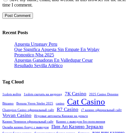
time I comment.
Recent Posts
Apuesta Uruguay Peru
Que Significa Apuesta Sin Empate En Wplay
Pronostico Nba 2025
Apuestas Ganadoras En Valledupar Cesar
Resultado Sevilla Atlético
Tag Cloud
7К Casino
1xslots войти
1xslots скачать на андроид
2025 Casino Deneme
Cat Casino
Bitzamo
Bonusu Veren Siteler 2025
casino
R7 Casino
Champion Casino официальный сайт
r7 казино официальный сайт
Vovan Casino
Игровые автоматы Книжки на деньги
Казино Чемпион официальный сайт
Казино с выводом без пополнения
Пин Ап Казино Зеркало
Онлайн казино бонус с выводом
ван вин казино