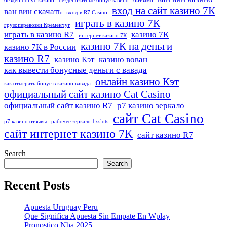
бездеп бонус казино
бездепозитные бонус казино
битзамо
вход на сайт казино 7К
ван вин скачать
вход в R7 Casino
играть в казино 7К
грузоперевозки Кременчуг
играть в казино R7
казино 7К
интернет казино 7К
казино 7К на деньги
казино 7К в России
казино R7
казино Кэт
казино вован
как вывести бонусные деньги с вавада
онлайн казино Кэт
как отыграть бонус в казино вавада
официальный сайт казино Cat Casino
официальный сайт казино R7
р7 казино зеркало
сайт Cat Casino
р7 казино отзывы
рабочее зеркало 1xslots
сайт интернет казино 7К
сайт казино R7
Search
Search
Recent Posts
Apuesta Uruguay Peru
Que Significa Apuesta Sin Empate En Wplay
Pronostico Nba 2025