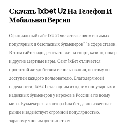
Скачать 1xbet Uz На Телефон И
Мобильная Версия
Официальный сайт 1xbet является словом из самых
популярных и безопасных букмекеров” “в сфере ставок.
В этом сайте надо делать ставки на спорт, казино, покер
и другие азартные игры. Сайт 1хБет отличается
простотой же удобством использования, поэтому он
доступен каждого пользователю. Благодаря моей
надежности, 1xBet стал одним из одним популярных и
надежных букмекеров у игроков в России а по всему
мира. Букмекерская контора 1иксбет давно известна в
рынке и задействует огромной популярностью,
здравому многим достоинствам.