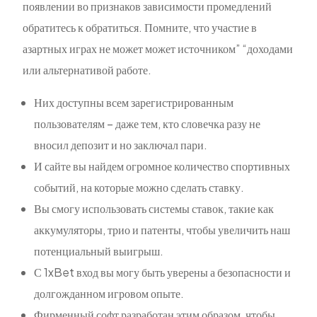
появлении во признаков зависимости промедлений
обратитесь к обратиться. Помните, что участие в
азартных играх не может может источником” “доходами
или альтернативой работе.
Них доступны всем зарегистрированным
пользователям – даже тем, кто словечка разу не
вносил депозит и но заключал пари.
И сайте вы найдем огромное количество спортивных
событий, на которые можно сделать ставку.
Вы смогу использовать системы ставок, такие как
аккумуляторы, трио и патенты, чтобы увеличить наш
потенциальный выигрыш.
С 1xBet вход вы могу быть уверены а безопасности и
долгожданном игровом опыте.
Фирменный софт разработан этим образом, чтобы