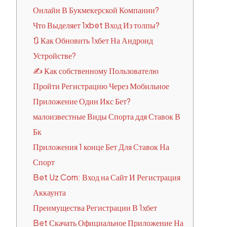
Онлайн В Букмекерской Компании?
Что Выделяет 1xbet Вход Из толпы?
🔃 Как Обновить 1хбет На Андроид
Устройстве?
✍️ Как собственному Пользователю
Пройти Регистрацию Через Мобильное
Приложение Один Икс Бет?
малоизвестные Виды Спорта ддя Ставок В
Бк
Приложения 1 конце Бет Для Ставок На
Спорт
Bet Uz Com: Вход на Сайт И Регистрация
Аккаунта
Преимущества Регистрации В 1хбет
Bet Скачать Официальное Приложение На