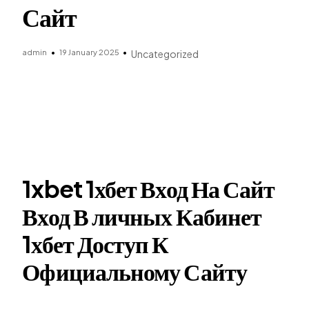
Сайт
admin
19 January 2025
Uncategorized
1xbet 1хбет Вход На Сайт
Вход В личных Кабинет
1хбет Доступ К
Официальному Сайту