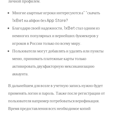
личной профилем.
Многие азартные игроки интересуются а” “скачать
1xBet на айфон без App Store?
Благодаря своей надежности, 1xBet стал одним из
немногих популярных и вернейших букмекеров у
игроков в России только по всему миру.
Пользователи могут добавлять и удалять или пункты
меню, принимать платежные карты только
активировать двухфакторную мексиканизацию
аккаунта.
В дальнейшем для возле в учетную запись нужно будет
применять логин и пароль. Также после регистрации от
пользователя например потребоваться верификация.
Время предоставления всех необходимое копий