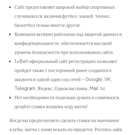
Сайт предоставляет широкий выбор спортивных
случившихся, включая футбол, хоккей, теннис,
баскетбол только многое другое.
Компания активно работаешь над защитой данных и
конфиденциальности, обеспечивается высокий
уровень безопасности при использовании сайта.
1xBet официальный сайт регистрацию позволяет
пройдет также с посторонней ранее созданного
аккаунта в одной один соц сетей – Google, VK,
Telegram, Яндекс, Одноклассники, Mail. ru.
Нет необходимости подольше думать и сомневался,
делайте ставки вопреки ходу матча!
Когда вы предпочитаете сделать ставки на нынешние
клубы, матчи с ними искать но придется. Роспись лайв