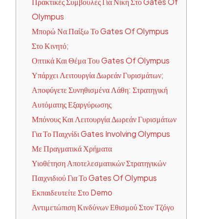
Πρακτικές Συμβουλές Για Νίκη Στο Gates Of
Olympus
Μπορώ Να Παίξω Το Gates Of Olympus
Στο Κινητό;
Οπτικά Και Θέμα Του Gates Of Olympus
Υπάρχει Λειτουργία Δωρεάν Γυρισμάτων;
Αποφύγετε Συνηθισμένα Λάθη: Στρατηγική
Αυτόματης Εξαργύρωσης
Μπόνους Και Λειτουργία Δωρεάν Γυρισμάτων
Για Το Παιχνίδι Gates Involving Olympus
Με Πραγματικά Χρήματα
Υιοθέτηση Αποτελεσματικών Στρατηγικών
Παιχνιδιού Για Το Gates Of Olympus
Εκπαιδευτείτε Στο Demo
Αντιμετώπιση Κινδύνων Εθισμού Στον Τζόγο