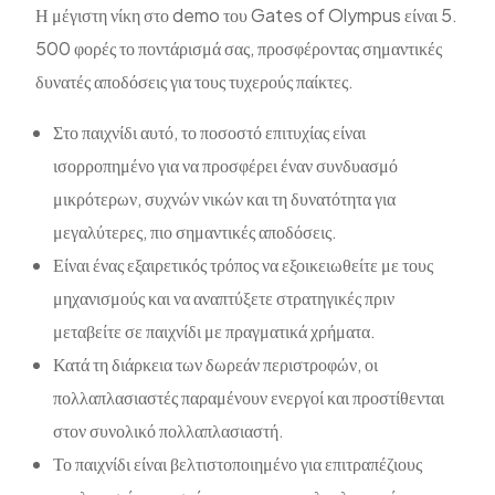
Η μέγιστη νίκη στο demo του Gates of Olympus είναι 5.
500 φορές το ποντάρισμά σας, προσφέροντας σημαντικές
δυνατές αποδόσεις για τους τυχερούς παίκτες.
Στο παιχνίδι αυτό, το ποσοστό επιτυχίας είναι
ισορροπημένο για να προσφέρει έναν συνδυασμό
μικρότερων, συχνών νικών και τη δυνατότητα για
μεγαλύτερες, πιο σημαντικές αποδόσεις.
Είναι ένας εξαιρετικός τρόπος να εξοικειωθείτε με τους
μηχανισμούς και να αναπτύξετε στρατηγικές πριν
μεταβείτε σε παιχνίδι με πραγματικά χρήματα.
Κατά τη διάρκεια των δωρεάν περιστροφών, οι
πολλαπλασιαστές παραμένουν ενεργοί και προστίθενται
στον συνολικό πολλαπλασιαστή.
Το παιχνίδι είναι βελτιστοποιημένο για επιτραπέζιους