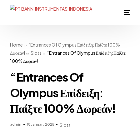
Home
“Entrances Of Olympus Επίδειξη: Παίξτε 100%
Δωρεάν!
Slots
“Entrances Of Olympus Επίδειξη: Παίξτε
100% Δωρεάν!
“Entrances Of
Olympus Επίδειξη:
Παίξτε 100% Δωρεάν!
admin
18 January 2025
Slots