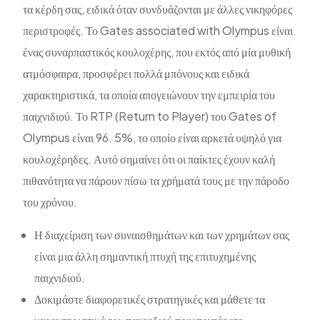
τα κέρδη σας, ειδικά όταν συνδυάζονται με άλλες νικηφόρες
περιστροφές. Το Gates associated with Olympus είναι
ένας συναρπαστικός κουλοχέρης, που εκτός από μία μυθική
ατμόσφαιρα, προσφέρει πολλά μπόνους και ειδικά
χαρακτηριστικά, τα οποία απογειώνουν την εμπειρία του
παιχνιδιού. Το RTP (Return to Player) του Gates of
Olympus είναι 96. 5%, το οποίο είναι αρκετά υψηλό για
κουλοχέρηδες. Αυτό σημαίνει ότι οι παίκτες έχουν καλή
πιθανότητα να πάρουν πίσω τα χρήματά τους με την πάροδο
του χρόνου.
Η διαχείριση των συναισθημάτων και των χρημάτων σας
είναι μια άλλη σημαντική πτυχή της επιτυχημένης
παιχνιδιού.
Δοκιμάστε διαφορετικές στρατηγικές και μάθετε τα