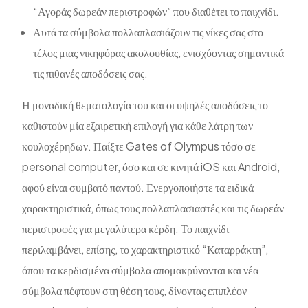
“Αγοράς δωρεάν περιστροφών” που διαθέτει το παιχνίδι.
Αυτά τα σύμβολα πολλαπλασιάζουν τις νίκες σας στο
τέλος μιας νικηφόρας ακολουθίας, ενισχύοντας σημαντικά
τις πιθανές αποδόσεις σας.
Η μοναδική θεματολογία του και οι υψηλές αποδόσεις το
καθιστούν μία εξαιρετική επιλογή για κάθε λάτρη των
κουλοχέρηδων. Παίξτε Gates of Olympus τόσο σε
personal computer, όσο και σε κινητά iOS και Android,
αφού είναι συμβατό παντού. Ενεργοποιήστε τα ειδικά
χαρακτηριστικά, όπως τους πολλαπλασιαστές και τις δωρεάν
περιστροφές για μεγαλύτερα κέρδη. Το παιχνίδι
περιλαμβάνει, επίσης, το χαρακτηριστικό “Καταρράκτη”,
όπου τα κερδισμένα σύμβολα απομακρύνονται και νέα
σύμβολα πέφτουν στη θέση τους, δίνοντας επιπλέον