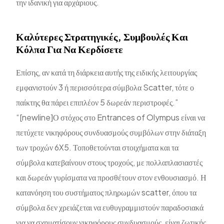
την ιδανική για αρχάριους.
Καλύτερες Στρατηγικές, Συμβουλές Και
Κόλπα Για Να Κερδίσετε
Επίσης, αν κατά τη διάρκεια αυτής της ειδικής λειτουργίας
εμφανιστούν 3 ή περισσότερα σύμβολα Scatter, τότε ο
παίκτης θα πάρει επιπλέον 5 δωρεάν περιστροφές.”
“[newline]Ο στόχος στο Entrances of Olympus είναι να
πετύχετε νικηφόρους συνδυασμούς συμβόλων στην διάταξη
των τροχών 6X5. Τοποθετούνται στοιχήματα και τα
σύμβολα κατεβαίνουν στους τροχούς, με πολλαπλασιαστές
και δωρεάν γυρίσματα να προσθέτουν στον ενθουσιασμό. Η
κατανόηση του συστήματος πληρωμών scatter, όπου τα
σύμβολα δεν χρειάζεται να ευθυγραμμιστούν παραδοσιακά
για να σχηματίσουν νικηφόρους συνδυασμούς, είναι ζωτικής