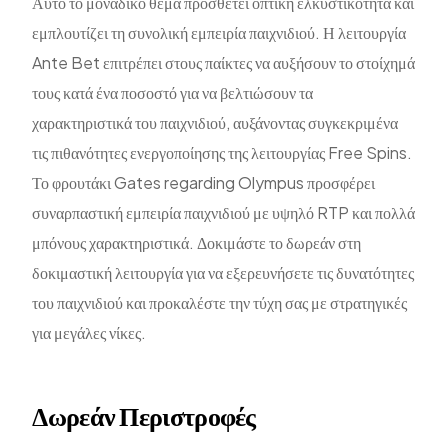
Αυτό το μοναδικό θέμα προσθέτει οπτική ελκυστικότητα και
εμπλουτίζει τη συνολική εμπειρία παιχνιδιού. Η λειτουργία
Ante Bet επιτρέπει στους παίκτες να αυξήσουν το στοίχημά
τους κατά ένα ποσοστό για να βελτιώσουν τα
χαρακτηριστικά του παιχνιδιού, αυξάνοντας συγκεκριμένα
τις πιθανότητες ενεργοποίησης της λειτουργίας Free Spins.
Το φρουτάκι Gates regarding Olympus προσφέρει
συναρπαστική εμπειρία παιχνιδιού με υψηλό RTP και πολλά
μπόνους χαρακτηριστικά. Δοκιμάστε το δωρεάν στη
δοκιμαστική λειτουργία για να εξερευνήσετε τις δυνατότητες
του παιχνιδιού και προκαλέστε την τύχη σας με στρατηγικές
για μεγάλες νίκες.
Δωρεάν Περιστροφές