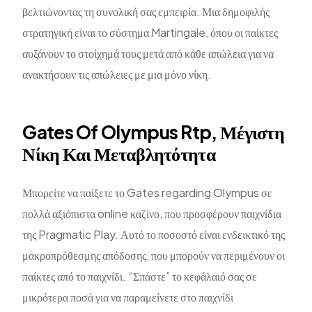
βελτιώνοντας τη συνολική σας εμπειρία. Μια δημοφιλής
στρατηγική είναι το σύστημα Martingale, όπου οι παίκτες
αυξάνουν το στοίχημά τους μετά από κάθε απώλεια για να
ανακτήσουν τις απώλειες με μια μόνο νίκη.
Gates Of Olympus Rtp, Μέγιστη
Νίκη Και Μεταβλητότητα
Μπορείτε να παίξετε το Gates regarding Olympus σε
πολλά αξιόπιστα online καζίνο, που προσφέρουν παιχνίδια
της Pragmatic Play. Αυτό το ποσοστό είναι ενδεικτικό της
μακροπρόθεσμης απόδοσης, που μπορούν να περιμένουν οι
Company Profile
παίκτες από το παιχνίδι. “Σπάστε” το κεφάλαιό σας σε
μικρότερα ποσά για να παραμείνετε στο παιχνίδι