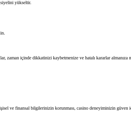
iyelini yükseltir.
in.
r, zaman içinde dikkatinizi kaybetmenize ve hatalı kararlar almanıza nede
işisel ve finansal bilgilerinizin korunması, casino deneyiminizin güven