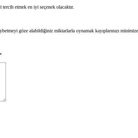
i tercih etmek en iyi seçenek olacaktır.
etmeyi göze alabildiğiniz miktarlarla oynamak kayıplarınızı minimize 
*