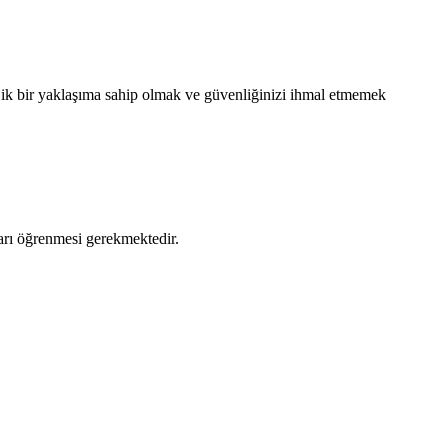
ejik bir yaklaşıma sahip olmak ve güvenliğinizi ihmal etmemek
arı öğrenmesi gerekmektedir.