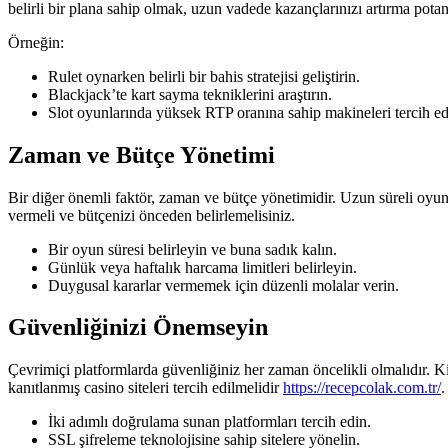
belirli bir plana sahip olmak, uzun vadede kazançlarınızı artırma potans
Örneğin:
Rulet oynarken belirli bir bahis stratejisi geliştirin.
Blackjack’te kart sayma tekniklerini araştırın.
Slot oyunlarında yüksek RTP oranına sahip makineleri tercih ed
Zaman ve Bütçe Yönetimi
Bir diğer önemli faktör, zaman ve bütçe yönetimidir. Uzun süreli oyunla
vermeli ve bütçenizi önceden belirlemelisiniz.
Bir oyun süresi belirleyin ve buna sadık kalın.
Günlük veya haftalık harcama limitleri belirleyin.
Duygusal kararlar vermemek için düzenli molalar verin.
Güvenliğinizi Önemseyin
Çevrimiçi platformlarda güvenliğiniz her zaman öncelikli olmalıdır. K
kanıtlanmış casino siteleri tercih edilmelidir
https://recepcolak.com.tr/
.
İki adımlı doğrulama sunan platformları tercih edin.
SSL şifreleme teknolojisine sahip sitelere yönelin.