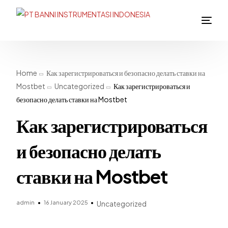
Home
Как зарегистрироваться и безопасно делать ставки на
Mostbet
Uncategorized
Как зарегистрироваться и
безопасно делать ставки на Mostbet
Как зарегистрироваться
и безопасно делать
ставки на Mostbet
admin
16 January 2025
Uncategorized