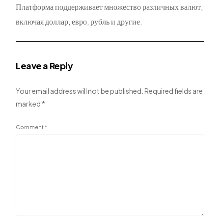
Платформа поддерживает множество различных валют,
включая доллар, евро, рубль и другие.
Leave a Reply
Your email address will not be published.
Required fields are
marked
*
Comment
*