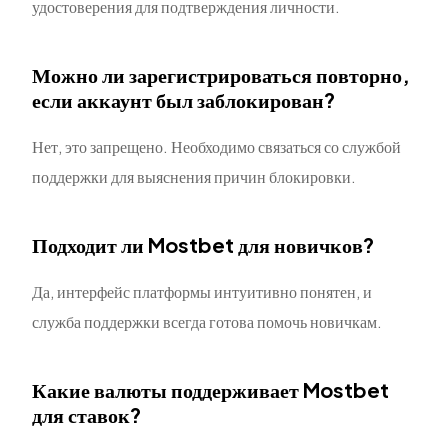
удостоверения для подтверждения личности.
Можно ли зарегистрироваться повторно,
если аккаунт был заблокирован?
Нет, это запрещено. Необходимо связаться со службой
поддержки для выяснения причин блокировки.
Подходит ли Mostbet для новичков?
Да, интерфейс платформы интуитивно понятен, и
служба поддержки всегда готова помочь новичкам.
Какие валюты поддерживает Mostbet
для ставок?