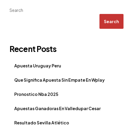
Search
Search
Recent Posts
Apuesta Uruguay Peru
Que Significa Apuesta Sin Empate En Wplay
Pronostico Nba 2025
Apuestas Ganadoras En Valledupar Cesar
Resultado Sevilla Atlético