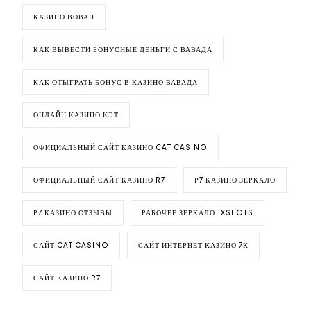
КАЗИНО ВОВАН
КАК ВЫВЕСТИ БОНУСНЫЕ ДЕНЬГИ С ВАВАДА
КАК ОТЫГРАТЬ БОНУС В КАЗИНО ВАВАДА
ОНЛАЙН КАЗИНО КЭТ
ОФИЦИАЛЬНЫЙ САЙТ КАЗИНО CAT CASINO
ОФИЦИАЛЬНЫЙ САЙТ КАЗИНО R7
Р7 КАЗИНО ЗЕРКАЛО
Р7 КАЗИНО ОТЗЫВЫ
РАБОЧЕЕ ЗЕРКАЛО 1XSLOTS
САЙТ CAT CASINO
САЙТ ИНТЕРНЕТ КАЗИНО 7К
САЙТ КАЗИНО R7