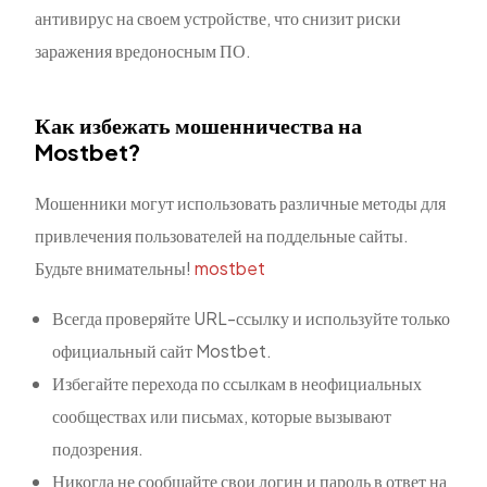
антивирус на своем устройстве, что снизит риски
заражения вредоносным ПО.
Как избежать мошенничества на
Mostbet?
Мошенники могут использовать различные методы для
привлечения пользователей на поддельные сайты.
Будьте внимательны!
mostbet
Всегда проверяйте URL-ссылку и используйте только
официальный сайт Mostbet.
Избегайте перехода по ссылкам в неофициальных
сообществах или письмах, которые вызывают
подозрения.
Никогда не сообщайте свои логин и пароль в ответ на