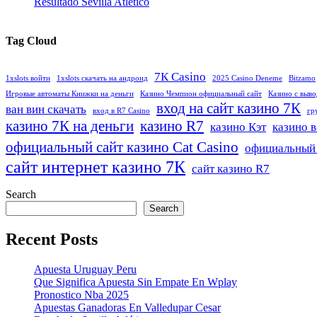
Resultado Sevilla Atlético
Tag Cloud
7К Casino
1xslots войти
1xslots скачать на андроид
2025 Casino Deneme
Bitzamo
Игровые автоматы Книжки на деньги
Казино Чемпион официальный сайт
Казино с выв
вход на сайт казино 7К
ван вин скачать
вход в R7 Casino
гр
казино 7К на деньги
казино R7
казино Кэт
казино 
официальный сайт казино Cat Casino
официальный 
сайт интернет казино 7К
сайт казино R7
Search
Search
Recent Posts
Apuesta Uruguay Peru
Que Significa Apuesta Sin Empate En Wplay
Pronostico Nba 2025
Apuestas Ganadoras En Valledupar Cesar