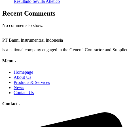
Resultado Sevilla Atlético
Recent Comments
No comments to show.
PT Banni Instrumentasi Indonesia
is a national company engaged in the General Contractor and Supplier
Menu -
Homepage
About Us
Products & Services
News
Contact Us
Contact -