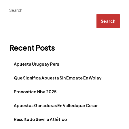
Search
Search
Recent Posts
Apuesta Uruguay Peru
Que Significa Apuesta Sin Empate En Wplay
Pronostico Nba 2025
Apuestas Ganadoras En Valledupar Cesar
Resultado Sevilla Atlético