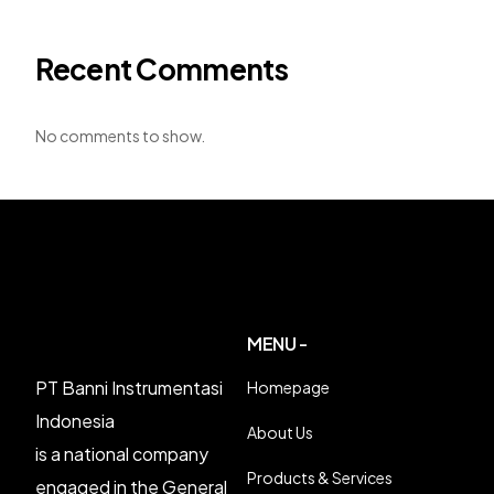
Recent Comments
No comments to show.
MENU -
PT Banni Instrumentasi
Homepage
Indonesia
About Us
is a national company
Products & Services
engaged in the General