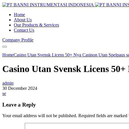
Home
About Us
Our Products & Services
Contact Us
Company Profile
Home
Casino Utan Svensk Licens 50+ Nya Casinon Utan Spelpaus ️
s
Casino Utan Svensk Licens 50+ 
admin
30 December 2024
se
Leave a Reply
Your email address will not be published.
Required fields are marked