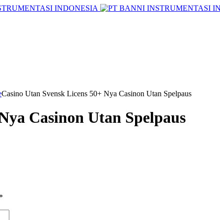
e
Casino Utan Svensk Licens 50+ Nya Casinon Utan Spelpaus ️
Nya Casinon Utan Spelpaus ️
*