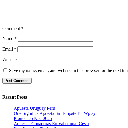
Comment
*
Name
*
Email
*
Website
Save my name, email, and website in this browser for the next ti
Recent Posts
Apuesta Uruguay Peru
Que Significa Apuesta Sin Empate En Wplay
Pronostico Nba 2025
Apuestas Ganadoras En Valledupar Cesar