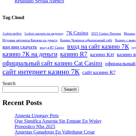
Resultado Sevilla Atlético
Tag Cloud
7К Casino
1xslots войти
1xslots скачать на андроид
2025 Casino Deneme
Bitzamo
Игровые автоматы Книжки на деньги
Казино Чемпион официальный сайт
Казино с выв
вход на сайт казино 7К
ван вин скачать
вход в R7 Casino
гр
казино 7К на деньги
казино R7
казино Кэт
казино 
официальный сайт казино Cat Casino
официальный 
сайт интернет казино 7К
сайт казино R7
Search
Search
Recent Posts
Apuesta Uruguay Peru
Que Significa Apuesta Sin Empate En Wplay
Pronostico Nba 2025
Apuestas Ganadoras En Valledupar Cesar