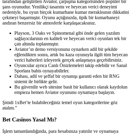
tarafından geliştirilen Aviator, çarpışma kategorisinden popüler bir
şans oyunudur. Yenilikçi tasarımı ve heyecan verici deneyimi
nedeniyle, bu oyun birçok kumarhane kumar meraklısının dikkatini
çekmeyi başarmıştır. Oyunu açtığınızda, tipik bir kumarhaneyi
andıran benzersiz bir atmosferle karşılaşacaksınız.
Playson, 3 Oaks ve Spinomenal gibi önde gelen yazılım
sağlayıcılarının en kaliteli ve heyecan verici oyunları tek bir
çatı altında toplanmıştır.
Aviator’ın demo versiyonunu oynarken adil bir şekilde
eğlendikten sonra, artık bu kaza oyunuyla ilgili tüm heyecan
verici haberleri izleyerek gerçek anlaşmaya geçebilirsiniz.
Oyuncular ayrıca Canlı Önizlemeleri takip edebilir ve Sanal
Sporlara bahis oynayabilirler.
Dahası, adil ve şeffaf bir oynanışı garanti eden bir RNG
sistemi ile birlikte gelir.
Bu güvenilir web sitesine basit bir kullanıcı olarak kaydolun
empieza hemen Aviator oyununu oynamaya başlayın.
Şimdi 1xBet’te bulabileceğiniz temel oyun kategorilerine göz
atalım.”
Bet Casinos Yasal Mı?
İşlem tamamlandığında, para hesabınıza yatırılır ve oynamaya