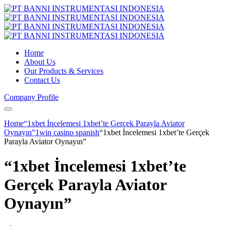
Home
About Us
Our Products & Services
Contact Us
Company Profile
Home
“1xbet İncelemesi 1xbet’te Gerçek Parayla Aviator
Oynayın”
1win casino spanish
“1xbet İncelemesi 1xbet’te Gerçek
Parayla Aviator Oynayın”
“1xbet İncelemesi 1xbet’te
Gerçek Parayla Aviator
Oynayın”