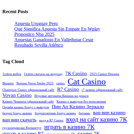
Recent Posts
Apuesta Uruguay Peru
Que Significa Apuesta Sin Empate En Wplay
Pronostico Nba 2025
Apuestas Ganadoras En Valledupar Cesar
Resultado Sevilla Atlético
Tag Cloud
7К Casino
1xslots войти
1xslots скачать на андроид
2025 Casino Deneme
Cat Casino
Bitzamo
Bonusu Veren Siteler 2025
casino
R7 Casino
Champion Casino официальный сайт
r7 казино официальный сайт
Vovan Casino
Игровые автоматы Книжки на деньги
Казино Чемпион официальный сайт
Казино с выводом без пополнения
Пин Ап Казино Зеркало
Онлайн казино бонус с выводом
ван вин казино
бездеп бонус казино
бездепозитные бонус казино
битзамо
вход на сайт казино 7К
ван вин скачать
вход в R7 Casino
играть в казино 7К
грузоперевозки Кременчуг
играть в казино R7
казино 7К