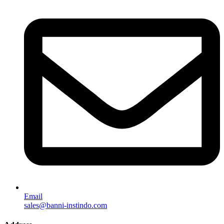
Email
sales@banni-instindo.com