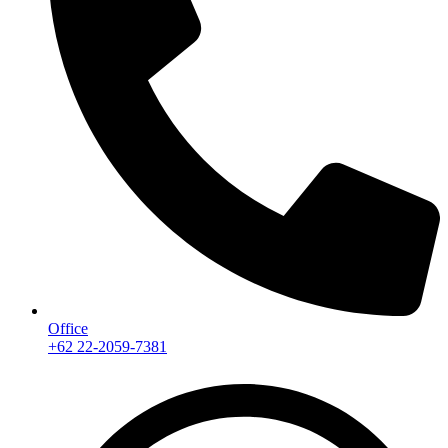
Office
+62 22-2059-7381