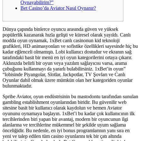
Oynayabilirim?”
Bet Casino’da Aviator Nasıl Oynanır?
Dünya çapında binlerce oyuncu arasında güven ve yüksek
popülerlik kazanarak hızla gelişti ve küresel olarak yayıldı. Canlı
modda oyun oynamak, 1xBet canlı casinonun kid teknoloji
grafikleri, HD animasyonları ve sofistike özellikleri sayesinde hiç bu
kadar eğlenceli olmamıştı. Lobi kullanıcı dostudur ve ekranın sağ
tarafındaki basit bir menü en iyi oyun kategorilerini ortaya çıkarır.
Aklınızda belirli bir oyun veya yazılım sağlayıcısı varsa, arama
çubuğunu kullanmayı da yararlı bulabilirsiniz. 1xBet’in oyun”
“lobisinde Piyangolar, Slotlar, Jackpotlar, TV Şovları ve Canlı
Oyunlar dahil olmak üzere mümkün olan her kategoriden oyunlar
bulunmaktadır.
Spribe Aviator, oyun endüstrisinin bu mastodontu tarafından sunulan
gambling establishment oyunlarından biridir. Bu güvenilir web
sitesine basit bir kullanıcı olarak kaydolun ve hemen Aviator
oyununu oynamaya başlayın. 1xBet’i bu kadar çok kullanıcının ilk
tercihlerinden biri yapan bir avantaj, modern bir oyuncunun ilgi
alanlarına ve tercihlerine mükemmel bir şekilde uyum sağlama
önceliğidir. Bu nedenle, en iyi bonus programlarının yanı sıra en
yeni ve talep edilen tüm casino oyunlarını tek bir çatı altında