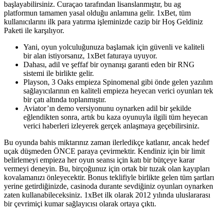
başlayabilirsiniz. Curaçao tarafından lisanslanmıştır, bu ag
platformun tamamen yasal olduğu anlamına gelir. 1xBet, tüm
kullanıcılarını ilk para yatırma işleminizde cazip bir Hoş Geldiniz
Paketi ile karşılıyor.
Yani, oyun yolculuğunuza başlamak için güvenli ve kaliteli
bir alan istiyorsanız, 1xBet faturaya uyuyor.
Dahası, adil ve şeffaf bir oynanışı garanti eden bir RNG
sistemi ile birlikte gelir.
Playson, 3 Oaks empieza Spinomenal gibi önde gelen yazılım
sağlayıcılarının en kaliteli empieza heyecan verici oyunları tek
bir çatı altında toplanmıştır.
Aviator’ın demo versiyonunu oynarken adil bir şekilde
eğlendikten sonra, artık bu kaza oyunuyla ilgili tüm heyecan
verici haberleri izleyerek gerçek anlaşmaya geçebilirsiniz.
Bu oyunda bahis miktarınız zaman ilerledikçe katlanır, ancak hedef
uçak düşmeden ÖNCE paraya çevirmektir. Kendiniz için bir limit
belirlemeyi empieza her oyun seansı için katı bir bütçeye karar
vermeyi deneyin. Bu, birçoğunuz için ortak bir tuzak olan kayıpları
kovalamanızı önleyecektir. Bonus teklifiyle birlikte gelen tüm şartları
yerine getirdiğinizde, casinoda durante sevdiğiniz oyunları oynarken
zaten kullanabileceksiniz. 1xBet ilk olarak 2012 yılında uluslararası
bir çevrimiçi kumar sağlayıcısı olarak ortaya çıktı.