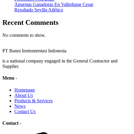
Apuestas Ganadoras En Valledupar Cesar
Resultado Sevilla Atlético
Recent Comments
No comments to show.
PT Banni Instrumentasi Indonesia
is a national company engaged in the General Contractor and
Supplier.
Menu -
Homepage
About Us
Products & Services
News
Contact Us
Contact -