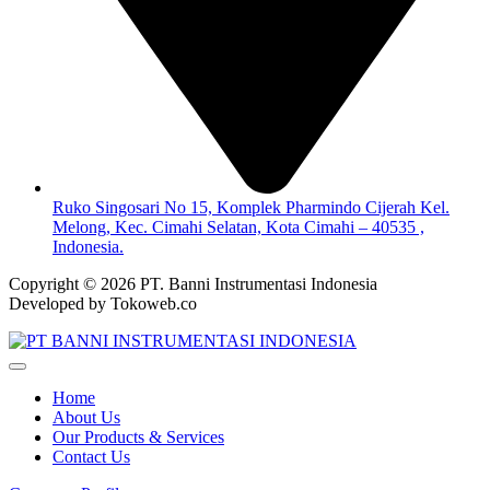
Ruko Singosari No 15, Komplek Pharmindo Cijerah Kel.
Melong, Kec. Cimahi Selatan, Kota Cimahi – 40535 ,
Indonesia.
Copyright © 2026 PT. Banni Instrumentasi Indonesia
Developed by Tokoweb.co
Home
About Us
Our Products & Services
Contact Us