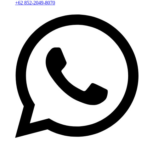
+62 852-2049-8070