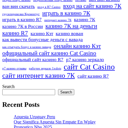
бездеп бонус казино
бездепозитные бонус казино
битзамо
вход на сайт казино 7К
ван вин скачать
вход в R7 Casino
играть в казино 7К
грузоперевозки Кременчуг
играть в казино R7
казино 7К
интернет казино 7К
казино 7К на деньги
казино 7К в России
казино R7
казино Кэт
казино вован
как вывести бонусные деньги с вавада
онлайн казино Кэт
как отыграть бонус в казино вавада
официальный сайт казино Cat Casino
официальный сайт казино R7
р7 казино зеркало
сайт Cat Casino
р7 казино отзывы
рабочее зеркало 1xslots
сайт интернет казино 7К
сайт казино R7
Search
Search
Recent Posts
Apuesta Uruguay Peru
Que Significa Apuesta Sin Empate En Wplay
Pronostico Nba 2025