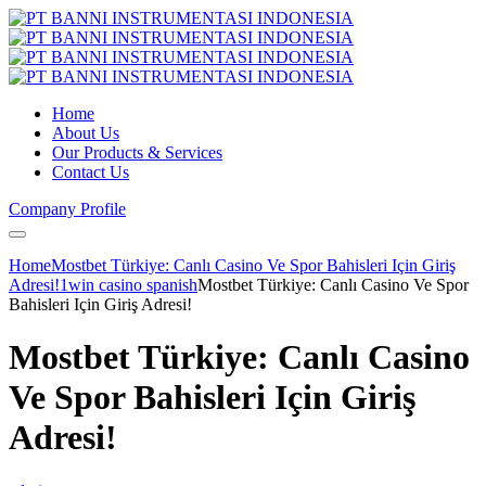
Home
About Us
Our Products & Services
Contact Us
Company Profile
Home
Mostbet Türkiye: Canlı Casino Ve Spor Bahisleri Için Giriş
Adresi!
1win casino spanish
Mostbet Türkiye: Canlı Casino Ve Spor
Bahisleri Için Giriş Adresi!
Mostbet Türkiye: Canlı Casino
Ve Spor Bahisleri Için Giriş
Adresi!