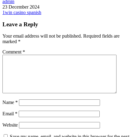
admin
23 December 2024
1win casino spanish
Leave a Reply
Your email address will not be published.
Required fields are
marked
*
Comment
*
Name
*
Email
*
Website
Save my name, email, and website in this browser for the next