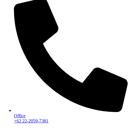
Office
+62 22-2059-7381