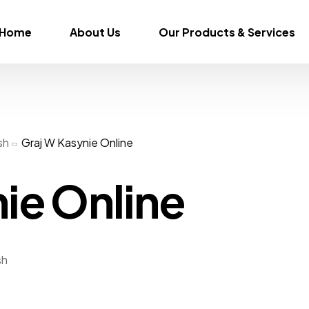
Home
About Us
Our Products & Services
sh
Graj W Kasynie Online
ie Online
sh