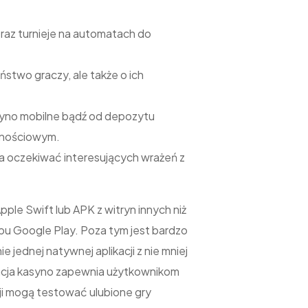
raz turnieje na automatach do
stwo graczy, ale także o ich
no mobilne bądź od depozytu
alnościowym.
a oczekiwać interesujących wrażeń z
pple Swift lub APK z witryn innych niż
lepu Google Play. Poza tym jest bardzo
 jednej natywnej aplikacji z nie mniej
kacja kasyno zapewnia użytkownikom
ji mogą testować ulubione gry