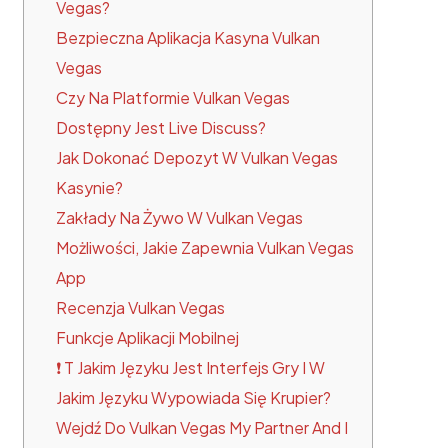
Vegas?
Bezpieczna Aplikacja Kasyna Vulkan
Vegas
Czy Na Platformie Vulkan Vegas
Dostępny Jest Live Discuss?
Jak Dokonać Depozyt W Vulkan Vegas
Kasynie?
Zakłady Na Żywo W Vulkan Vegas
Możliwości, Jakie Zapewnia Vulkan Vegas
App
Recenzja Vulkan Vegas
Funkcje Aplikacji Mobilnej
❗ T Jakim Języku Jest Interfejs Gry I W
Jakim Języku Wypowiada Się Krupier?
Wejdź Do Vulkan Vegas My Partner And I