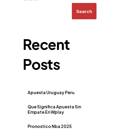
Search
Recent
Posts
Apuesta Uruguay Peru
Que Significa Apuesta Sin
Empate En Wplay
Pronostico Nba 2025