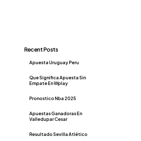
Recent Posts
Apuesta Uruguay Peru
Que Significa Apuesta Sin
Empate En Wplay
Pronostico Nba 2025
Apuestas Ganadoras En
Valledupar Cesar
Resultado Sevilla Atlético