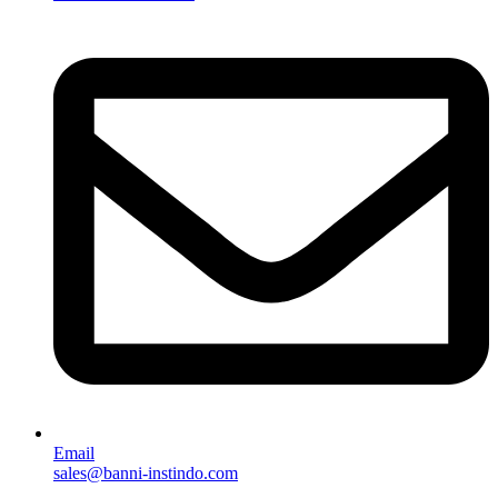
Email
sales@banni-instindo.com