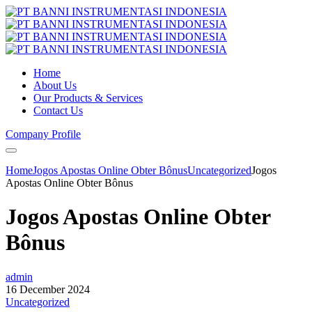
Home
About Us
Our Products & Services
Contact Us
Company Profile
Home
Jogos Apostas Online Obter Bônus
Uncategorized
Jogos
Apostas Online Obter Bônus
Jogos Apostas Online Obter
Bônus
admin
16 December 2024
Uncategorized