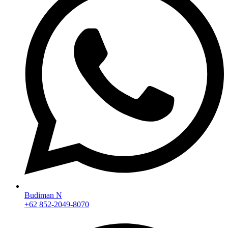
Budiman N
+62 852-2049-8070