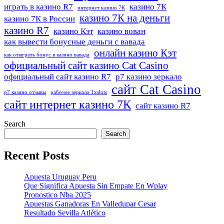
играть в казино R7
казино 7К
интернет казино 7К
казино 7К на деньги
казино 7К в России
казино R7
казино Кэт
казино вован
как вывести бонусные деньги с вавада
онлайн казино Кэт
как отыграть бонус в казино вавада
официальный сайт казино Cat Casino
официальный сайт казино R7
р7 казино зеркало
сайт Cat Casino
р7 казино отзывы
рабочее зеркало 1xslots
сайт интернет казино 7К
сайт казино R7
Search
Search
Recent Posts
Apuesta Uruguay Peru
Que Significa Apuesta Sin Empate En Wplay
Pronostico Nba 2025
Apuestas Ganadoras En Valledupar Cesar
Resultado Sevilla Atlético