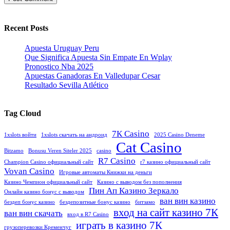
Recent Posts
Apuesta Uruguay Peru
Que Significa Apuesta Sin Empate En Wplay
Pronostico Nba 2025
Apuestas Ganadoras En Valledupar Cesar
Resultado Sevilla Atlético
Tag Cloud
7К Casino
1xslots войти
1xslots скачать на андроид
2025 Casino Deneme
Cat Casino
Bitzamo
Bonusu Veren Siteler 2025
casino
R7 Casino
Champion Casino официальный сайт
r7 казино официальный сайт
Vovan Casino
Игровые автоматы Книжки на деньги
Казино Чемпион официальный сайт
Казино с выводом без пополнения
Пин Ап Казино Зеркало
Онлайн казино бонус с выводом
ван вин казино
бездеп бонус казино
бездепозитные бонус казино
битзамо
вход на сайт казино 7К
ван вин скачать
вход в R7 Casino
играть в казино 7К
грузоперевозки Кременчуг