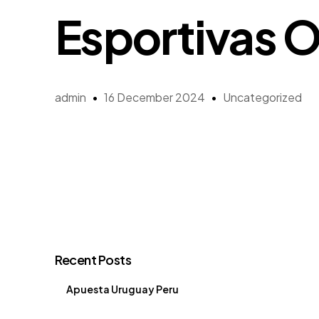
Esportivas O
admin
16 December 2024
Uncategorized
Recent Posts
Apuesta Uruguay Peru