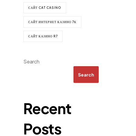
САЙТ CAT CASINO
САЙТ ИНТЕРНЕТ КАЗИНО 7К
САЙТ КАЗИНО R7
Search
Search
Recent
Posts