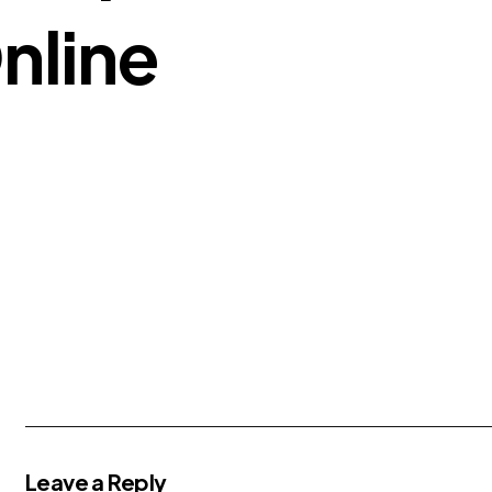
nline
Leave a Reply