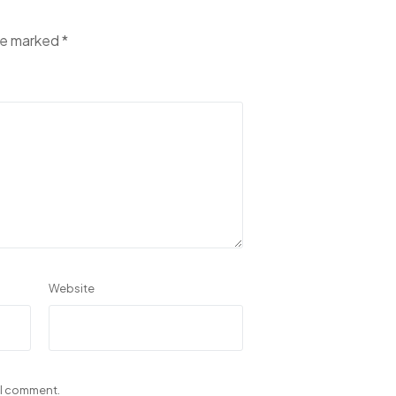
are marked
*
Website
e I comment.